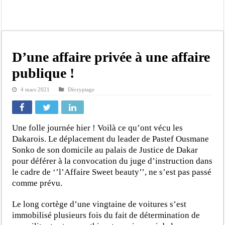
JEUX DE HASARD : UNE SALLE DE JEUX DÉMANTELÉE A KEUR MASSAR
Décès accidentel d’un jeune originaire de Ndouloumadji: le guide religieux 
Un fils d’Aby Ndour blessé dans l’incendie du restaurant Aby’s Garden selon S
Affaire « Un étudiant, un ordinateur » : L’ONG 3D demande à l’OFNAC de s’auto
D’une affaire privée à une affaire
Barthélémy Dias réclame la dissolution de l’Assemblée nationale
publique !
Projet «Un étudiant, Un ordinateur» : pourquoi le parti Pastef demande une en
4 mars 2021
Décryptage
Titre : Conquête et Conservation du Pouvoir : Quand la Politique atteint ses lim
Marché de colonie de vacances 2026 : L’ARCOP confirme le bien fondé de la p
Une folle journée hier ! Voilà ce qu’ont vécu les
Dakarois. Le déplacement du leader de Pastef Ousmane
Sonko de son domicile au palais de Justice de Dakar
pour déférer à la convocation du juge d’instruction dans
le cadre de ‘’l’Affaire Sweet beauty’’, ne s’est pas passé
comme prévu.
Le long cortège d’une vingtaine de voitures s’est
immobilisé plusieurs fois du fait de détermination de