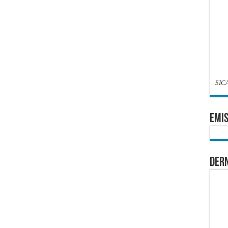
SIC
EMIS
Dern