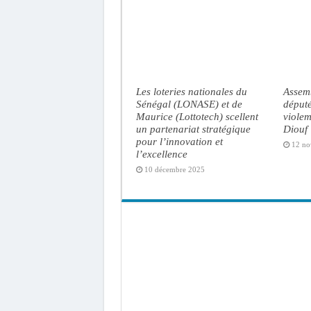
Les loteries nationales du
Assemb
Sénégal (LONASE) et de
député
Maurice (Lottotech) scellent
viole
un partenariat stratégique
Diouf
pour l’innovation et
12 no
l’excellence
10 décembre 2025