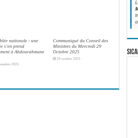
L
M
t
c
lée nationale : une
Communiqué du Conseil des
e s’en prend
Ministres du Mercredi 29
SICA
mment à Abdourahmane
Octobre 2025
29 octobre 2025
vembre 2025