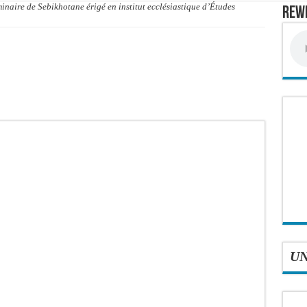
naire de Sebikhotane érigé en institut ecclésiastique d’Études
Rewm
rdict tombe pour Lamignou Darou, Oustaze Thiep et Ndiaye Touba
’ONU: le soutien de Diomaye «est venu un peu tard», selon Pr Carlos Lopez
 Sen Oscar perd un hangar de deux hectares dans un violent incendie
t de presse Jamra reporté à la demande de ses avocats
all est «celui qui est en plus grande difficulté», analyse Carlos Lopez
balise l’émergence sénégalaise
STEF À L’ASSEMBLÉE — LE FRAPP SUR LE FRONT POPULAIRE : Le « PROJET » a
Thierno Alia MBENGUE plaide pour une énergie au service de la transformation éc
U