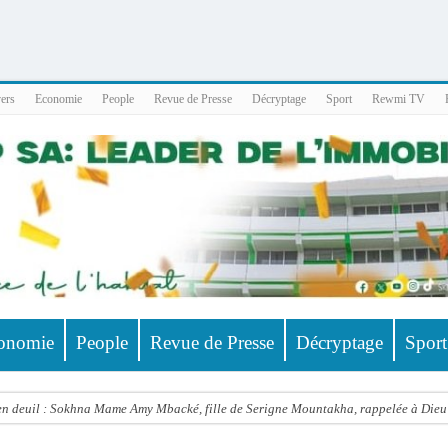
025 x86_64
vers
Economie
People
Revue de Presse
Décryptage
Sport
Rewmi TV
onomie
People
Revue de Presse
Décryptage
Sport
 deuil : Sokhna Mame Amy Mbacké, fille de Serigne Mountakha, rappelée à Dieu
le FDR dénonce un « report de fait » et exige une concertation politique immédiate