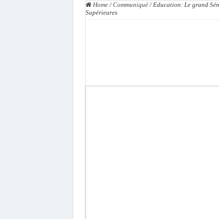
Home
/
Communiqué
/
Education: Le grand Sémi
Tribunal de Dakar: Le ve
Supérieures
Candidature de Macky à l
Diamniadio : l’entreprise
Affaire F. B. G. : le poin
Election à l’ONU: Macky S
SENELEC : La torche qui 
KIIRAAY AU PALAIS — PA
Électrification rurale : 