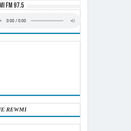
i FM 97.5
-t-il explosé ?
onomique et sociale du Sénégal
NE REWMI