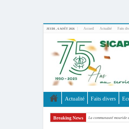
Uploader By Gse7en
Linux rewmi 5.15.0-164-generic #174-Ubuntu SMP Fri Nov 14 20:25:16 UTC 2
Accueil
Actualité
Faits di
JEUDI , 6 AOÛT 2026
Actualité
Faits divers
Ec
Breaking News
La communauté mouride en
Élections territoriales : 