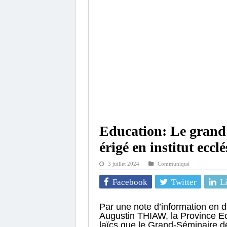
Education: Le grand
érigé en institut ecc
3 juillet 2024
Communiqué
Facebook
Twitter
L
Par une note d’information en d
Augustin THIAW, la Province Ecc
laïcs que le Grand-Séminaire de