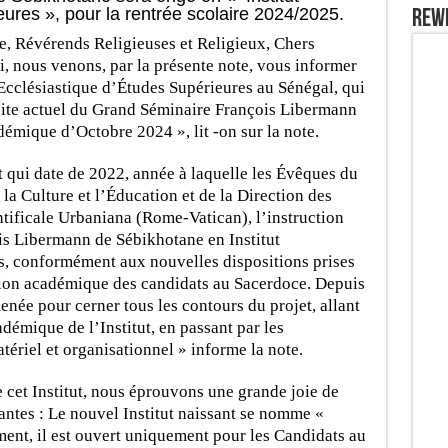
ures », pour la rentrée scolaire 2024/2025.
REW
e, Révérends Religieuses et Religieux, Chers
i, nous venons, par la présente note, vous informer
 Ecclésiastique d’Études Supérieures au Sénégal, qui
 site actuel du Grand Séminaire François Libermann
émique d’Octobre 2024 », lit -on sur la note.
jet qui date de 2022, année à laquelle les Évêques du
la Culture et l’Éducation et de la Direction des
ontificale Urbaniana (Rome-Vatican), l’instruction
is Libermann de Sébikhotane en Institut
s, conformément aux nouvelles dispositions prises
tion académique des candidats au Sacerdoce. Depuis
enée pour cerner tous les contours du projet, allant
émique de l’Institut, en passant par les
tériel et organisationnel » informe la note.
 cet Institut, nous éprouvons une grande joie de
antes : Le nouvel Institut naissant se nomme «
t, il est ouvert uniquement pour les Candidats au