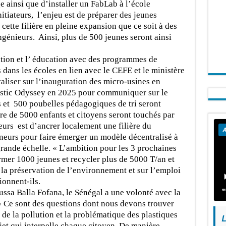
e ainsi que d’installer un FabLab à l’école
itiateurs, l’enjeu est de préparer des jeunes
cette filière en pleine expansion que ce soit à des
ngénieurs. Ainsi, plus de 500 jeunes seront ainsi
isation et l’ éducation avec des programmes de
 dans les écoles en lien avec le CEFE et le ministère
taliser sur l’inauguration des micro-usines en
lastic Odyssey en 2025 pour communiquer sur le
ns et 500 poubelles pédagogiques de tri seront
 de 5000 enfants et citoyens seront touchés par
teurs est d’ancrer localement une filière du
A
neurs pour faire émerger un modèle décentralisé à
s grande échelle. « L’ambition pour les 3 prochaines
rmer 1000 jeunes et recycler plus de 5000 T/an et
r la préservation de l’environnement et sur l’emploi
ionnent-ils.
ssa Balla Fofana, le Sénégal a une volonté avec la
. « Ce sont des questions dont nous devons trouver
 de la pollution et la problématique des plastiques
L
et qui interpelle chaque citoyen. De manière