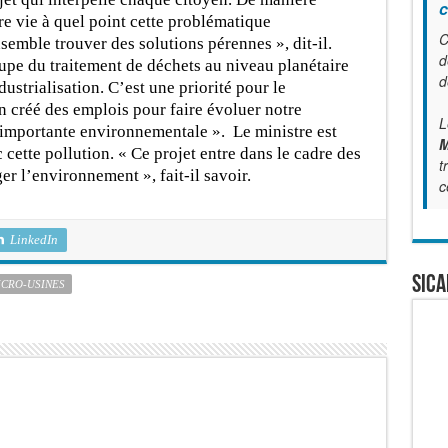
c
re vie à quel point cette problématique
C
emble trouver des solutions pérennes », dit-il.
d
cupe du traitement de déchets au niveau planétaire
d
ustrialisation. C’est une priorité pour le
n créé des emplois pour faire évoluer notre
L
 importante environnementale ». Le ministre est
M
cette pollution. « Ce projet entre dans le cadre des
t
er l’environnement », fait-il savoir.
c
LinkedIn
SICA
ICRO-USINES