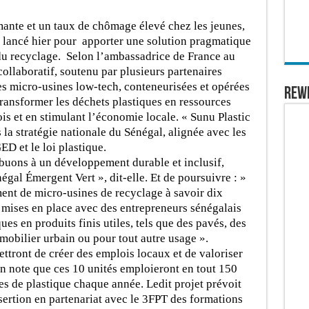
mante et un taux de chômage élevé chez les jeunes,
é lancé hier pour apporter une solution pragmatique
e du recyclage. Selon l’ambassadrice de France au
collaboratif, soutenu par plusieurs partenaires
es micro-usines low-tech, conteneurisées et opérées
REW
ransformer les déchets plastiques en ressources
is et en stimulant l’économie locale. « Sunu Plastic
la stratégie nationale du Sénégal, alignée avec les
 et le loi plastique.
ibuons à un développement durable et inclusif,
gal Émergent Vert », dit-elle. Et de poursuivre : »
ment de micro-usines de recyclage à savoir dix
 mises en place avec des entrepreneurs sénégalais
ues en produits finis utiles, tels que des pavés, des
 mobilier urbain ou pour tout autre usage ».
mettront de créer des emplois locaux et de valoriser
on note que ces 10 unités emploieront en tout 150
s de plastique chaque année. Ledit projet prévoit
sertion en partenariat avec le 3FPT des formations