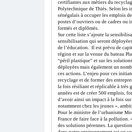
certifiantes aux métiers du recyclag
Polytechnique de Thiès. Selon les in
sénégalais à occuper les emplois de 
postes d’ouvriers ou de cadres ou i
formés et diplômés.
Sur cette liste s’ajoute la sensibil
sensibilisation qui seront déployées
de l’éducation. Il est prévu de capi
région et sur la venue du bateau P
“péril plastique” et sur les solutio
déployées mais également un nombre
ces actions. L’enjeu pour ces initia
recyclage et de former des entrepre
la fois résiliant et réplicable à trè
années est de créer 500 emplois, fo
d’avoir ainsi un impact à la fois su
notamment chez les jeunes », ambit
Pour le ministre de l’urbanisme Mou
France de faire face à la pollution
des solutions pérennes. La question
dans notre environnement est un suj