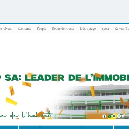
025 x86_64
ts divers
Economie
People
Revue de Presse
Décryptage
Sport
Rewmi T