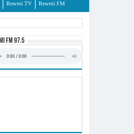
Rewmi TV
Rewmi FM
i FM 97.5
sition (officiel)