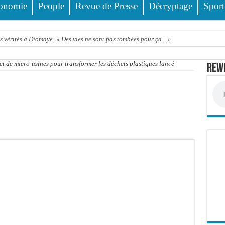
onomie
People
Revue de Presse
Décryptage
Sport
 vérités à Diomaye: « Des vies ne sont pas tombées pour ça…»
 calendrier fait débat
t de micro-usines pour transformer les déchets plastiques lancé
Rewm
 Habib Sy Mansour met en garde les influenceurs contre le « folklore »
dations du Khalife général des Tidianes pour le Gamou 2026
e la Gendarmerie, 60 abris provisoires démantelés et 27 personnes interpellées
 rythme réservant un accueil exceptionnel au Président du Pastef Ousmane Sonko
 ministre Idrissa Samb apporte son soutien aux sinistrés
o et Cie : Ousmane Kane prédit une « cascade de relaxes » devant le tribunal si…
 Pastef
a médiation sénégalaise a présenté les contours de son mandat aux autorités de tran