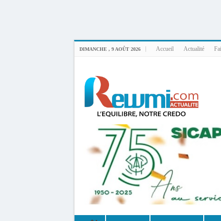
Uploader By Gse7en
Linux rewmi 5.15.0-164-generic #174-Ubuntu SMP Fri Nov 14 20:25:16 UTC 2
Accueil
Actualité
Fai
DIMANCHE , 9 AOÛT 2026