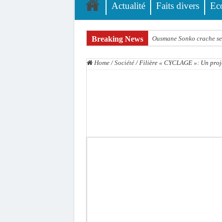
Actualité
Faits divers
Ec
Breaking News
Ousmane Sonko crache ses
Élections municipales : le
Home
/
Société
/
Filière « CYCLAGE »: Un proje
Gamou de Tivaouane 2026 :
Tivaouane : les recomman
Dakar : vaste opération d
Dahra Djoloff a vibré au
Inondations à Linguère, le
Affaire Pape Cheikh Diall
Moustapha Dramé rejoint
Crise en Guinée Bissau : l