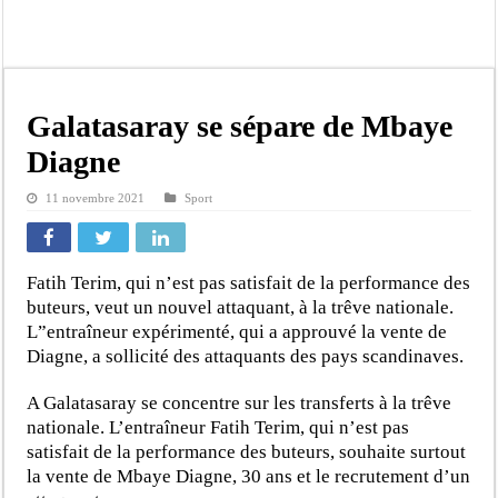
Affaire Khadim Ba : L’action publique éteinte, le PDG de Locafrique recouvre la
Aide aux ménages vulnérables : 92 976 ménages ciblés, 135 000 FCFA prévus p
Secteur extractif au Sénégal : 303 milliards de FCFA de revenus générés par au
AfroBasket U18 masculin : le Sénégal domine le Rwanda et réussit son entrée en
Galatasaray se sépare de Mbaye
Fatick : Un carambolage entre trois véhicules fait deux blessés, dont un grave
Diagne
Bilan Magal de Touba : 244 interpellations, 110 déferrements, 2,4 millions FCF
11 novembre 2021
Sport
Tragédie à Guinaw-Rails Sud : il poignarde à mort son frère aîné
Prétendu contrat de 50 millions FCFA : la LONASE dément tout lien avec « Fénia
Fatih Terim, qui n’est pas satisfait de la performance des
buteurs, veut un nouvel attaquant, à la trêve nationale.
L”entraîneur expérimenté, qui a approuvé la vente de
Diagne, a sollicité des attaquants des pays scandinaves.
A Galatasaray se concentre sur les transferts à la trêve
nationale. L’entraîneur Fatih Terim, qui n’est pas
satisfait de la performance des buteurs, souhaite surtout
la vente de Mbaye Diagne, 30 ans et le recrutement d’un