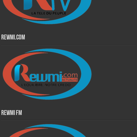
Rewmi.Com
Rewmi Fm