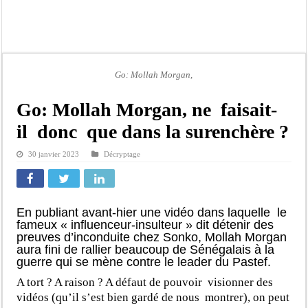
Moustapha Dramé rejoint Pastef
Crise en Guinée Bissau : la médiation sénégalaise a présenté les contours de son
Un déficit de 128,9 milliards de francs CFA de la balance commerciale en juin
Scandale de pédophilie, acte contre nature : Un coach de football démasqué pour
Go: Mollah Morgan,
Banditisme : Fily Sané, ancien Lieutenant du célèbre Ino, de nouveau Interpellé
Go: Mollah Morgan, ne faisait-
Affaire Farba Ngom : La balle, dans le camp du procureur financier
il donc que dans la surenchère ?
Succession de Pape Thiaw : la bombe à retardement qui menace la FSF
30 janvier 2023
Décryptage
Baisse des réserves de sang : au CNTS de Dakar, des citoyens répondent à l’appe
En publiant avant-hier une vidéo dans laquelle le
fameux « influenceur-insulteur » dit détenir des
preuves d’inconduite chez Sonko, Mollah Morgan
aura fini de rallier beaucoup de Sénégalais à la
guerre qui se mène contre le leader du Pastef.
A tort ? A raison ? A défaut de pouvoir visionner des
vidéos (qu’il s’est bien gardé de nous montrer), on peut