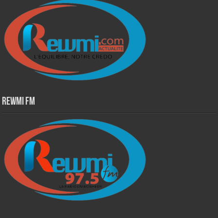
Rewmi Fm