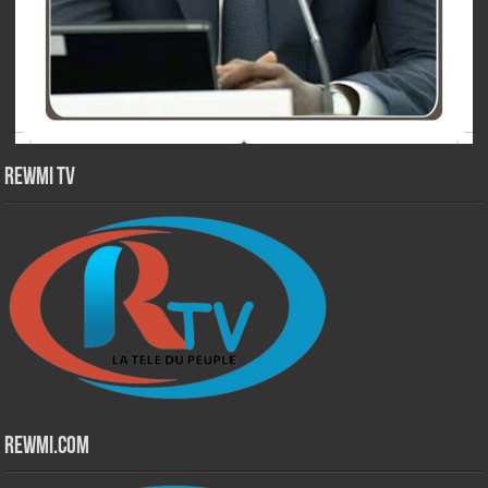
Rewmi TV
Rewmi.Com