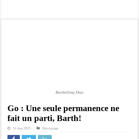
Bilan Magal de Touba : 244 interpellations, 110 déferrements, 2,4 millions FCF
Tragédie à Guinaw-Rails Sud : il poignarde à mort son frère aîné
Prétendu contrat de 50 millions FCFA : la LONASE dément tout lien avec « Fénia
Assemblée nationale : une session extraordinaire convoquée sur les exonérations 
Don de sang : Pastef lance un appel à ses militants, sympathisants et à l’ensemb
Chavirement d’une pirogue à Djibonker: une fillette décède, des rescapés dans u
Hajj 2027 : le RENOPHUS lance officiellement les préparatifs sous l’égide de l
Kamb, l’Inspecteur de la jeunesse et des sports Guéladio Ba en tournée, un impor
Barthélémy Dias
Go : Une seule permanence ne
fait un parti, Barth!
14 mai 2025
Décryptage