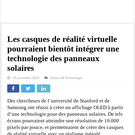
Gamou de Tivaouane 2026 : Habib Sy Mansour met en garde les influenceurs cont
Tivaouane : les recommandations du Khalife général des Tidianes pour le Gam
Dakar : vaste opération de la Gendarmerie, 60 abris provisoires démantelés et 2
Dahra Djoloff a vibré au rythme réservant un accueil exceptionnel au Présiden
Les casques de réalité virtuelle
Inondations à Linguère, le ministre Idrissa Samb apporte son soutien aux sinistr
pourraient bientôt intégrer une
Affaire Pape Cheikh Diallo et Cie : Ousmane Kane prédit une « cascade de relax
technologie des panneaux
Moustapha Dramé rejoint Pastef
solaires
Crise en Guinée Bissau : la médiation sénégalaise a présenté les contours de son
18 novembre 2020
Science & Technologie
Des chercheurs de l’université de Stanford et de
Samsung ont réussi à créer un affichage OLED à partir
d’une technologie pour des panneaux solaires. De tels
écrans pourraient atteindre une résolution de 10.000
pixels par pouce, et permettraient de créer des casques
de réalité virtuelle avec un réalisme inégalé.