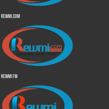
Rewmi.Com
Rewmi Fm