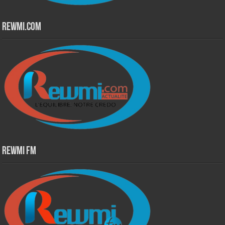
Rewmi.Com
Rewmi Fm