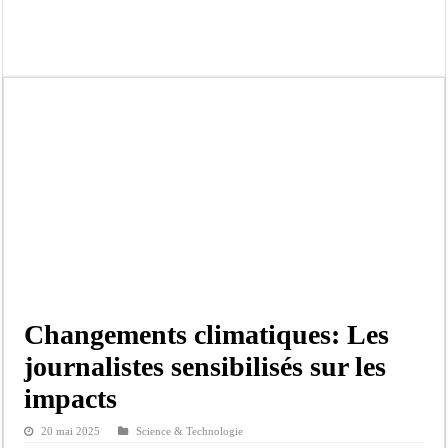
Bilan Magal de Touba : 244 interpellations, 110 déferrements, 2,4 millions FCF
Tragédie à Guinaw-Rails Sud : il poignarde à mort son frère aîné
Prétendu contrat de 50 millions FCFA : la LONASE dément tout lien avec « Fénia
Assemblée nationale : une session extraordinaire convoquée sur les exonérations 
Don de sang : Pastef lance un appel à ses militants, sympathisants et à l’ensemb
Chavirement d’une pirogue à Djibonker: une fillette décède, des rescapés dans u
Hajj 2027 : le RENOPHUS lance officiellement les préparatifs sous l’égide de l
Kamb, l’Inspecteur de la jeunesse et des sports Guéladio Ba en tournée, un impor
Changements climatiques: Les
journalistes sensibilisés sur les
impacts
20 mai 2025
Science & Technologie