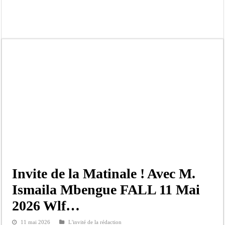
Affaire Pape Cheikh Diallo et Cie : Ousmane Kane prédit une « cascade de relax
Moustapha Dramé rejoint Pastef
Crise en Guinée Bissau : la médiation sénégalaise a présenté les contours de son
Un déficit de 128,9 milliards de francs CFA de la balance commerciale en juin
Scandale de pédophilie, acte contre nature : Un coach de football démasqué pour
Banditisme : Fily Sané, ancien Lieutenant du célèbre Ino, de nouveau Interpellé
Affaire Farba Ngom : La balle, dans le camp du procureur financier
Succession de Pape Thiaw : la bombe à retardement qui menace la FSF
Invite de la Matinale ! Avec M.
Ismaila Mbengue FALL 11 Mai
2026 Wlf…
11 mai 2026
L'invité de la rédaction