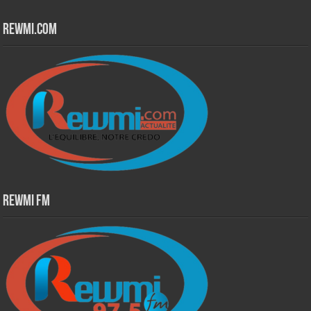
Rewmi.Com
Rewmi Fm