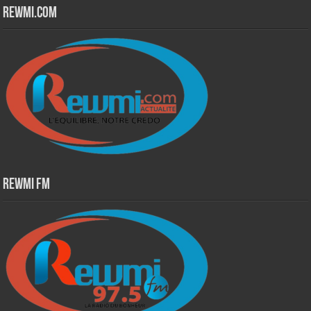
Rewmi.Com
Rewmi Fm