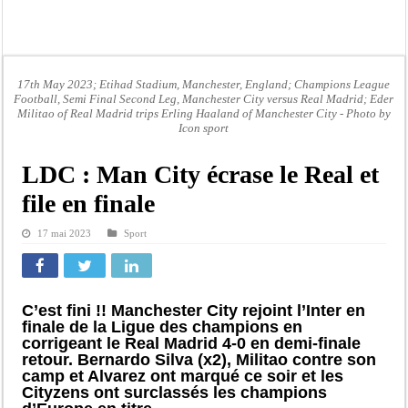
Affaire Pape Cheikh Diallo et Cie : Ousmane Kane prédit une « cascade de relax
Moustapha Dramé rejoint Pastef
Crise en Guinée Bissau : la médiation sénégalaise a présenté les contours de son
17th May 2023; Etihad Stadium, Manchester, England; Champions League
Un déficit de 128,9 milliards de francs CFA de la balance commerciale en juin
Football, Semi Final Second Leg, Manchester City versus Real Madrid; Eder
Militao of Real Madrid trips Erling Haaland of Manchester City - Photo by
Scandale de pédophilie, acte contre nature : Un coach de football démasqué pour
Icon sport
Banditisme : Fily Sané, ancien Lieutenant du célèbre Ino, de nouveau Interpellé
LDC : Man City écrase le Real et
Affaire Farba Ngom : La balle, dans le camp du procureur financier
file en finale
Succession de Pape Thiaw : la bombe à retardement qui menace la FSF
17 mai 2023
Sport
C’est fini !! Manchester City rejoint l’Inter en
finale de la Ligue des champions en
corrigeant le Real Madrid 4-0 en demi-finale
retour. Bernardo Silva (x2), Militao contre son
camp et Alvarez ont marqué ce soir et les
Cityzens ont surclassés les champions