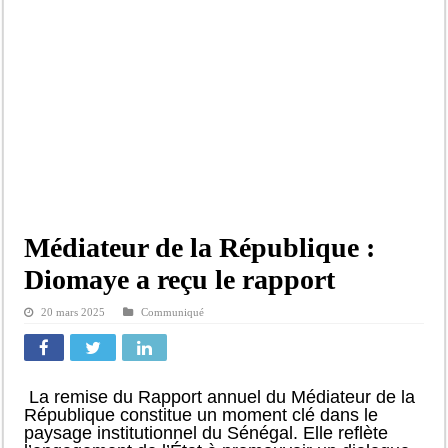
Le Sénégal bénéficie de trois nouveaux financements de la Banque mondiale d’u
Linguère : Un élève de 14 ans meurt noyé dans un bassin de rétention
Gamou 1448 H / 2026 : le Comité scientifique dévoile les fondements du thème c
Assemblée nationale : Sonko valide onze dossiers chauds
Passation de service au 3FPT : Soulèye Kane officiellement installé, il décline s
Médiateur de la République :
Diomaye a reçu le rapport
20 mars 2025
Communiqué
La remise du Rapport annuel du Médiateur de la
République constitue un moment clé dans le
paysage institutionnel du Sénégal. Elle reflète