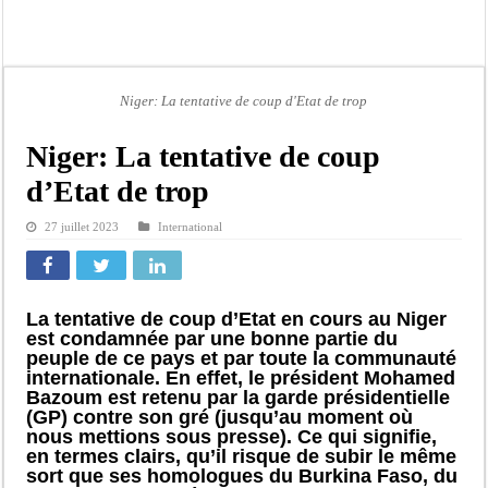
Afrobasket U18 féminine : les Lioncelles chutent encore
Ziguinchor : électrocution du bétail, catastrophe évitée de justesse
Affaire Khadim Ba : L’action publique éteinte, le PDG de Locafrique recouvre la
Niger: La tentative de coup d'Etat de trop
Aide aux ménages vulnérables : 92 976 ménages ciblés, 135 000 FCFA prévus p
Secteur extractif au Sénégal : 303 milliards de FCFA de revenus générés par au
Niger: La tentative de coup
AfroBasket U18 masculin : le Sénégal domine le Rwanda et réussit son entrée en
d’Etat de trop
Fatick : Un carambolage entre trois véhicules fait deux blessés, dont un grave
27 juillet 2023
International
Bilan Magal de Touba : 244 interpellations, 110 déferrements, 2,4 millions FCF
La tentative de coup d’Etat en cours au Niger
est condamnée par une bonne partie du
peuple de ce pays et par toute la communauté
internationale. En effet, le président Mohamed
Bazoum est retenu par la garde présidentielle
(GP) contre son gré (jusqu’au moment où
nous mettions sous presse). Ce qui signifie,
en termes clairs, qu’il risque de subir le même
sort que ses homologues du Burkina Faso, du