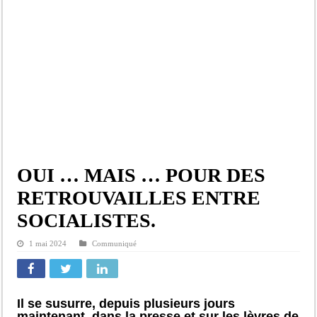
Assemblée nationale : une session extraordinaire convoquée sur les exonérations 
Don de sang : Pastef lance un appel à ses militants, sympathisants et à l’ensemb
Chavirement d’une pirogue à Djibonker: une fillette décède, des rescapés dans u
Hajj 2027 : le RENOPHUS lance officiellement les préparatifs sous l’égide de l
Kamb, l’Inspecteur de la jeunesse et des sports Guéladio Ba en tournée, un impor
OUI … MAIS … POUR DES
RETROUVAILLES ENTRE
SOCIALISTES.
1 mai 2024
Communiqué
Il se susurre, depuis plusieurs jours
maintenant, dans la presse et sur les lèvres de