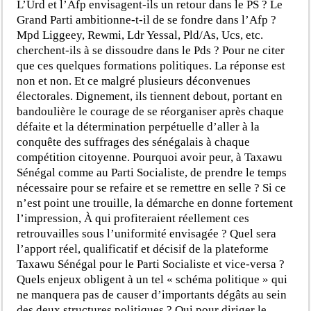
L’Urd et l’Afp envisagent-ils un retour dans le PS ? Le
Grand Parti ambitionne-t-il de se fondre dans l’Afp ?
Mpd Liggeey, Rewmi, Ldr Yessal,
Pld/As, Ucs, etc.
cherchent-ils à se dissoudre dans le Pds ? Pour ne citer
que ces quelques formations politiques. La réponse est
non et non. Et ce malgré plusieurs déconvenues
électorales. Dignement, ils tiennent debout, portant en
bandoulière le courage de se réorganiser après chaque
défaite et la détermination perpétuelle d’aller à la
conquête des suffrages des sénégalais à chaque
compétition citoyenne. Pourquoi avoir peur, à Taxawu
Sénégal comme au Parti Socialiste, de prendre le temps
nécessaire pour se refaire et se remettre en selle ? Si ce
n’est point une trouille, la démarche en donne fortement
l’impression, À qui profiteraient réellement ces
retrouvailles sous l’uniformité envisagée ? Quel sera
l’apport réel, qualificatif et décisif de la plateforme
Taxawu Sénégal pour le Parti Socialiste et vice-versa ?
Quels enjeux obligent à un tel «
schéma politique »
qui
ne manquera pas de causer d’importants dégâts au sein
des deux structures politiques ? Qui pour diriger le