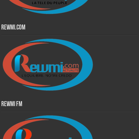
Rewmi.Com
Rewmi Fm