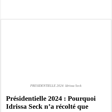
Crise en Guinée Bissau : la médiation sénégalaise a présenté les contours de son
Un déficit de 128,9 milliards de francs CFA de la balance commerciale en juin
Scandale de pédophilie, acte contre nature : Un coach de football démasqué pour
Banditisme : Fily Sané, ancien Lieutenant du célèbre Ino, de nouveau Interpellé
Affaire Farba Ngom : La balle, dans le camp du procureur financier
Succession de Pape Thiaw : la bombe à retardement qui menace la FSF
Baisse des réserves de sang : au CNTS de Dakar, des citoyens répondent à l’appe
Un tribunal américain bloque la construction de la salle de bal de Trump à la 
PRESIDENTIELLE 2024: Idrissa Seck
Présidentielle 2024 : Pourquoi
Idrissa Seck n’a récolté que