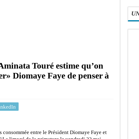
U
: Aminata Touré estime qu’on
er» Diomaye Faye de penser à
inkedIn
is consommée entre le Président Diomaye Faye et