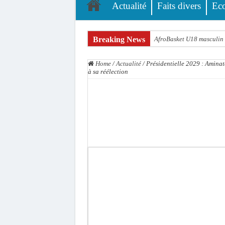
Actualité
Faits divers
Ec
Breaking News
AfroBasket U18 masculin :
Fatick : Un carambolage en
Home
/
Actualité
/
Présidentielle 2029 : Amina
Bilan Magal de Touba : 24
à sa réélection
Tragédie à Guinaw-Rails S
Prétendu contrat de 50 mi
Assemblée nationale : une 
Don de sang : Pastef lance
Chavirement d’une pirogue
Hajj 2027 : le RENOPHUS l
Kamb, l’Inspecteur de la j