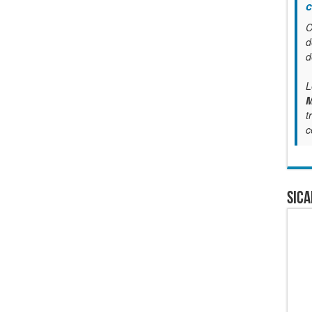
c
C
d
d
L
M
t
c
SICA