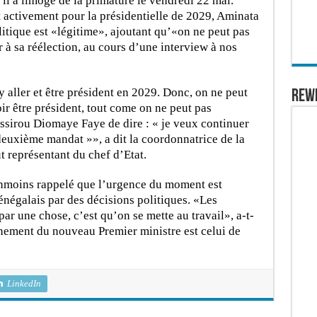
l a limogé de la primature le vendredi 22 mai.
 activement pour la présidentielle de 2029, Aminata
itique est «légitime», ajoutant qu’«on ne peut pas
 sa réélection, au cours d’une interview à nos
 aller et être président en 2029. Donc, on ne peut
REW
ir être président, tout come on ne peut pas
ssirou Diomaye Faye de dire : « je veux continuer
euxième mandat »», a dit la coordonnatrice de la
 représentant du chef d’Etat.
anmoins rappelé que l’urgence du moment est
énégalais par des décisions politiques. «Les
ar une chose, c’est qu’on se mette au travail», a-t-
rnement du nouveau Premier ministre est celui de
LinkedIn