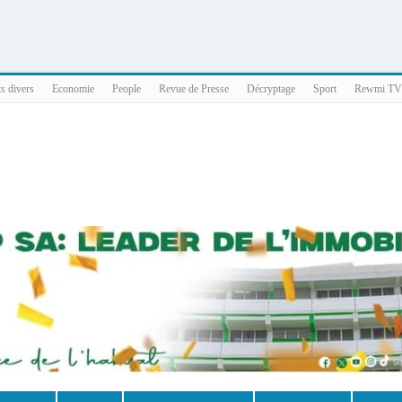
025 x86_64
ts divers
Economie
People
Revue de Presse
Décryptage
Sport
Rewmi TV