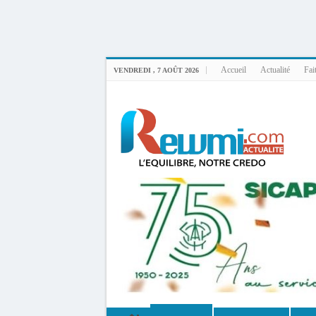
Uploader By Gse7en
Linux rewmi 5.15.0-164-generic #174-Ubuntu SMP Fri Nov 14 20:25:16 UTC 2
Accueil
Actualité
Fai
VENDREDI , 7 AOÛT 2026