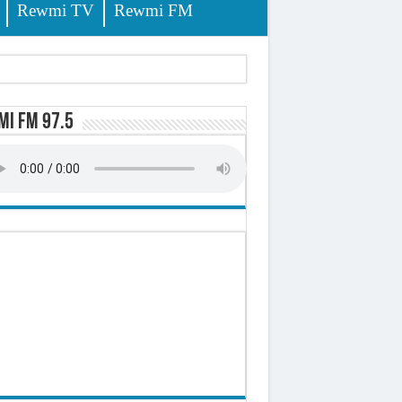
Rewmi TV
Rewmi FM
i FM 97.5
ursuites
pêche
lerinage
ire octroyé