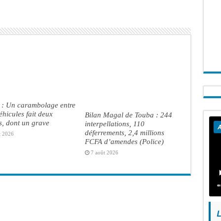
 : Un carambolage entre
véhicules fait deux
Bilan Magal de Touba : 244
s, dont un grave
interpellations, 110
A
déferrements, 2,4 millions
t 2026
FCFA d’amendes (Police)
7 août 2026
L