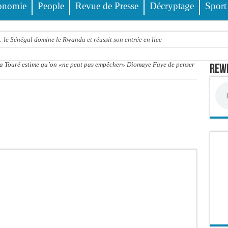
onomie
People
Revue de Presse
Décryptage
Sport
 le Sénégal domine le Rwanda et réussit son entrée en lice
tre trois véhicules fait deux blessés, dont un grave
ta Touré estime qu’on «ne peut pas empêcher» Diomaye Faye de penser
Rewm
4 interpellations, 110 déferrements, 2,4 millions FCFA d’amendes (Police)
ud : il poignarde à mort son frère aîné
llions FCFA : la LONASE dément tout lien avec « Fénial Digital » et menace de po
session extraordinaire convoquée sur les exonérations fiscales et les licences de 
 un appel à ses militants, sympathisants et à l’ensemble des citoyens
 à Djibonker: une fillette décède, des rescapés dans un état critique
ance officiellement les préparatifs sous l’égide de la Délégation générale au Pè
eunesse et des sports Guéladio Ba en tournée, un important lot de matériels sanita