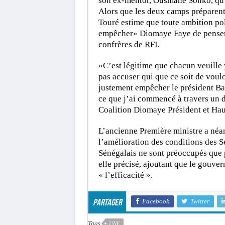
son ex-mentor, Ousmane Sonko, qu’i
Alors que les deux camps préparent
Touré estime que toute ambition pol
empêcher» Diomaye Faye de penser à
confrères de RFI.
«C’est légitime que chacun veuille y
pas accuser qui que ce soit de voulo
justement empêcher le président Ba
ce que j’ai commencé à travers un d
Coalition Diomaye Président et Haut
L’ancienne Première ministre a né
l’amélioration des conditions des S
Sénégalais ne sont préoccupés que p
elle précisé, ajoutant que le gouve
« l’efficacité ».
Facebook
Twitter
Partager
Tags
UNE