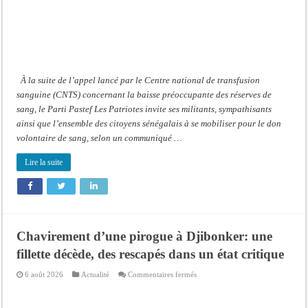
à
l’ensemble
des
citoyens
À la suite de l’appel lancé par le Centre national de transfusion
sanguine (CNTS) concernant la baisse préoccupante des réserves de
sang, le Parti Pastef Les Patriotes invite ses militants, sympathisants
ainsi que l’ensemble des citoyens sénégalais à se mobiliser pour le don
volontaire de sang, selon un communiqué …
Lire la suite
Chavirement d’une pirogue à Djibonker: une
fillette décède, des rescapés dans un état critique
sur
6 août 2026
Actualité
Commentaires fermés
Chavirement
d’une
pirogue
à