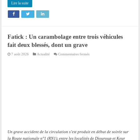
Lire la suite
Fatick : Un carambolage entre trois véhicules
fait deux blessés, dont un grave
sur
7 août 2026
Actualité
Commentaires fermés
Fatick
:
Un
carambolage
entre
trois
véhicules
fait
deux
blessés,
dont
un
grave
Un grave accident de la circulation s’est produit en début de soirée sur
la Route nationale n°1 (RN1), entre les localités de Diouroup et Keur