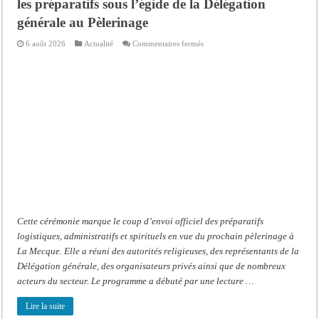
les préparatifs sous l’égide de la Délégation
générale au Pèlerinage
sur
6 août 2026
Actualité
Commentaires fermés
Hajj
2027
:
le
RENOPHUS
lance
officiellement
les
préparatifs
sous
l’égide
de
la
Délégation
générale
au
Pèlerinage
Cette cérémonie marque le coup d’envoi officiel des préparatifs
logistiques, administratifs et spirituels en vue du prochain pèlerinage à
La Mecque. Elle a réuni des autorités religieuses, des représentants de la
Délégation générale, des organisateurs privés ainsi que de nombreux
acteurs du secteur. Le programme a débuté par une lecture …
Lire la suite