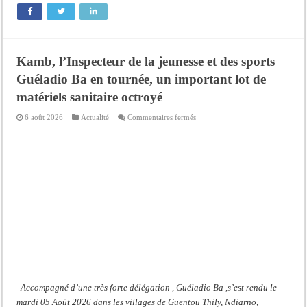
Kamb, l’Inspecteur de la jeunesse et des sports
Guéladio Ba en tournée, un important lot de
matériels sanitaire octroyé
sur
6 août 2026
Actualité
Commentaires fermés
Kamb,
l’Inspecteur
de
la
jeunesse
et
des
sports
Guéladio
Ba
en
tournée,
un
important
lot
de
matériels
sanitaire
octroyé
Accompagné d’une très forte délégation , Guéladio Ba ,s’est rendu le
mardi 05 Août 2026 dans les villages de Guentou Thily, Ndiarno,