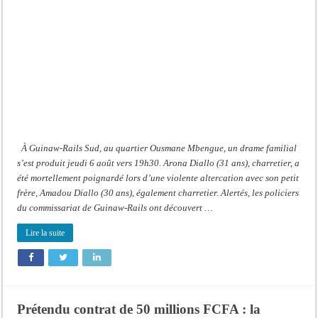
Rails
Sud
:
il
poignarde
à
mort
son
frère
aîné
À Guinaw-Rails Sud, au quartier Ousmane Mbengue, un drame familial
s’est produit jeudi 6 août vers 19h30. Arona Diallo (31 ans), charretier, a
été mortellement poignardé lors d’une violente altercation avec son petit
frère, Amadou Diallo (30 ans), également charretier. Alertés, les policiers
du commissariat de Guinaw-Rails ont découvert …
Lire la suite
Prétendu contrat de 50 millions FCFA : la