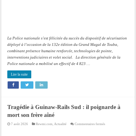
(Police)
La Police nationale s’est félicitée du succès du dispositif de sécurisation
déployé à l’occasion de la 132e édition du Grand Magal de Touba,
combinant présence humaine renforcée, technologies de pointe,
interventions judiciaires et volet social. La direction générale de la
Police nationale a mobilisé un effectif de 4 823 …
Lire la suite
Tragédie à Guinaw-Rails Sud : il poignarde à
mort son frère aîné
sur
7 août 2026
Rewmi.com
,
Actualité
Commentaires fermés
Tragédie
à
Guinaw-