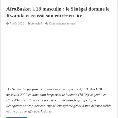
Bilan Magal de Touba : 244 interpellations, 110 déferrements, 2,4 millions FCF
AfroBasket U18 masculin : le Sénégal domine le
Tragédie à Guinaw-Rails Sud : il poignarde à mort son frère aîné
Rwanda et réussit son entrée en lice
Prétendu contrat de 50 millions FCFA : la LONASE dément tout lien avec « Fénia
sur
7 août 2026
Actualité
Commentaires fermés
Assemblée nationale : une session extraordinaire convoquée sur les exonérations 
AfroBasket
U18
masculin
Don de sang : Pastef lance un appel à ses militants, sympathisants et à l’ensemb
:
le
Sénégal
Chavirement d’une pirogue à Djibonker: une fillette décède, des rescapés dans u
domine
le
Hajj 2027 : le RENOPHUS lance officiellement les préparatifs sous l’égide de l
Rwanda
et
réussit
Kamb, l’Inspecteur de la jeunesse et des sports Guéladio Ba en tournée, un impor
son
entrée
en
lice
Le Sénégal a parfaitement lancé sa campagne à l’AfroBasket U18
masculin 2026 en dominant largement le Rwanda (78-38), ce jeudi, en
Côte d’Ivoire. Pour cette première sortie dans le groupe C, les
Sénégalais ont rapidement imposé leur rythme grâce à une défense solide
et une attaque efficace. Maîtres …