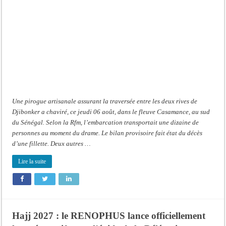
Djibonker:
une
fillette
décède,
des
rescapés
dans
un
état
critique
Une pirogue artisanale assurant la traversée entre les deux rives de
Djibonker a chaviré, ce jeudi 06 août, dans le fleuve Casamance, au sud
du Sénégal. Selon la Rfm, l’embarcation transportait une dizaine de
personnes au moment du drame. Le bilan provisoire fait état du décès
d’une fillette. Deux autres …
Lire la suite
Hajj 2027 : le RENOPHUS lance officiellement