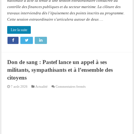
nationale a acté la tenue d’une session extraordinaire consacrée au
contrôle des finances publiques et du secteur maritime. La clôture des
travaux interviendra dès l’épuisement des points inscrits au programme.
Cette session extraordinaire s’articulera autour de deux …
Lire la suite
Don de sang : Pastef lance un appel à ses
militants, sympathisants et à l’ensemble des
citoyens
sur
7 août 2026
Actualité
Commentaires fermés
Don
de
sang
:
Pastef
lance
un
appel
à
ses
militants,
sympathisants
et