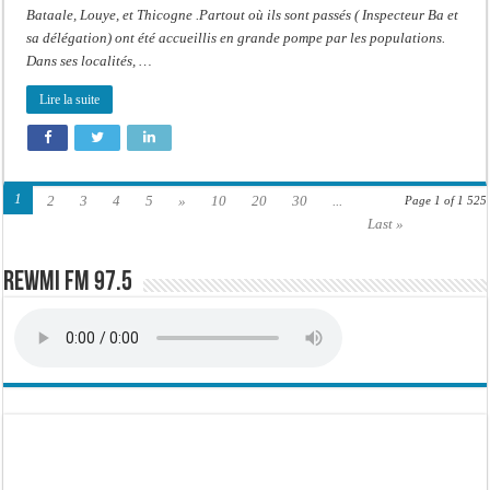
Bataale, Louye, et Thicogne .Partout où ils sont passés ( Inspecteur Ba et
sa délégation) ont été accueillis en grande pompe par les populations.
Dans ses localités, …
Lire la suite
1
2
3
4
5
»
10
20
30
...
Page 1 of 1 525
Last »
Rewmi FM 97.5