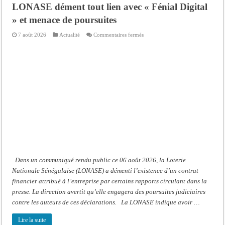
LONASE dément tout lien avec « Fénial Digital
» et menace de poursuites
sur
7 août 2026
Actualité
Commentaires fermés
Prétendu
contrat
de
50
millions
FCFA
:
la
LONASE
dément
tout
lien
avec
«
Fénial
Digital
»
et
menace
de
Dans un communiqué rendu public ce 06 août 2026, la Loterie
poursuites
Nationale Sénégalaise (LONASE) a démenti l’existence d’un contrat
financier attribué à l’entreprise par certains rapports circulant dans la
presse. La direction avertit qu’elle engagera des poursuites judiciaires
contre les auteurs de ces déclarations. La LONASE indique avoir …
Lire la suite