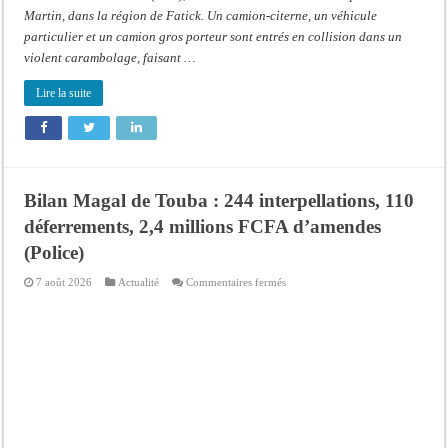
Martin, dans la région de Fatick. Un camion-citerne, un véhicule
particulier et un camion gros porteur sont entrés en collision dans un
violent carambolage, faisant …
Lire la suite
Bilan Magal de Touba : 244 interpellations, 110
déferrements, 2,4 millions FCFA d’amendes
(Police)
sur
7 août 2026
Actualité
Commentaires fermés
Bilan
Magal
de
Touba
:
244
interpellations,
110
déferrements,
2,4
millions
FCFA
d’amendes