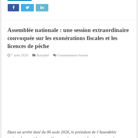
Assemblée nationale : une session extraordinaire
convoquée sur les exonérations fiscales et les
licences de pêche
sur
7 août 2026
Actualité
Commentaires fermés
Assemblée
nationale
:
une
session
extraordinaire
convoquée
sur
les
exonérations
fiscales
et
les
licences
de
pêche
Dans un arrêté daté du 06 août 2026, le président de l’Assemblée