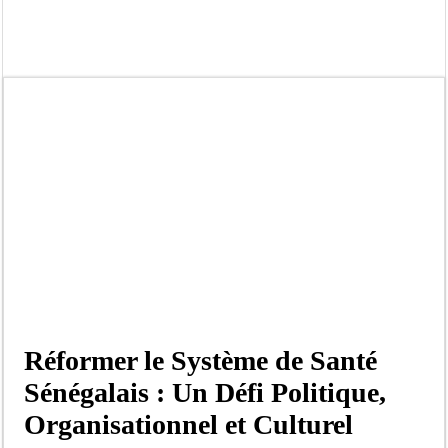
Crise en Guinée Bissau : la médiation sénégalaise a présenté les contours de son
Un déficit de 128,9 milliards de francs CFA de la balance commerciale en juin
Scandale de pédophilie, acte contre nature : Un coach de football démasqué pour
Banditisme : Fily Sané, ancien Lieutenant du célèbre Ino, de nouveau Interpellé
Affaire Farba Ngom : La balle, dans le camp du procureur financier
Succession de Pape Thiaw : la bombe à retardement qui menace la FSF
Baisse des réserves de sang : au CNTS de Dakar, des citoyens répondent à l’appe
Un tribunal américain bloque la construction de la salle de bal de Trump à la 
Réformer le Système de Santé
Sénégalais : Un Défi Politique,
Organisationnel et Culturel