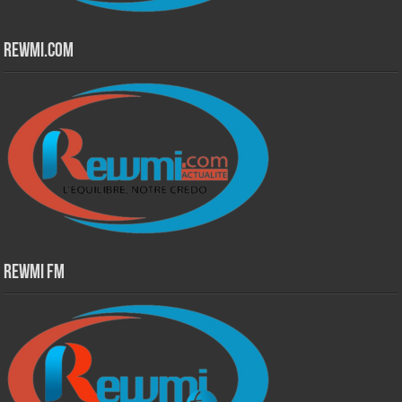
Rewmi.Com
Rewmi Fm