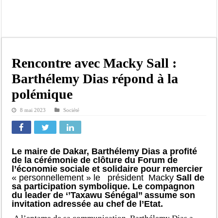
Gamou de Tivaouane 2026 : Habib Sy Mansour met en garde les influenceurs cont
Tivaouane : les recommandations du Khalife général des Tidianes pour le Gam
Dakar : vaste opération de la Gendarmerie, 60 abris provisoires démantelés et 2
Dahra Djoloff a vibré au rythme réservant un accueil exceptionnel au Présiden
Rencontre avec Macky Sall :
Inondations à Linguère, le ministre Idrissa Samb apporte son soutien aux sinistr
Barthélemy Dias répond à la
Affaire Pape Cheikh Diallo et Cie : Ousmane Kane prédit une « cascade de relax
polémique
Moustapha Dramé rejoint Pastef
8 mai 2023
Société
Crise en Guinée Bissau : la médiation sénégalaise a présenté les contours de son
Le maire de Dakar, Barthélemy Dias a profité
de la cérémonie de clôture du Forum de
l’économie sociale et solidaire pour remercier
« personnellement » le président Macky
Sall de
sa participation symbolique. Le compagnon
du leader de ‘’Taxawu Sénégal’’ assume son
invitation adressée au chef de l’Etat.