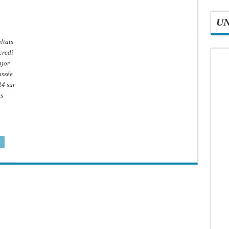
U
ltats
credi
ajor
ussée
24 sur
es