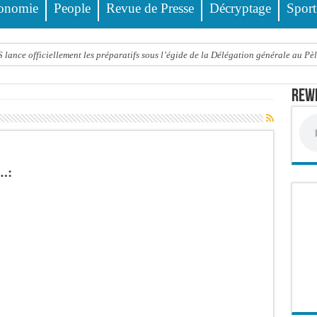
onomie
People
Revue de Presse
Décryptage
Sport
ance officiellement les préparatifs sous l’égide de la Délégation générale au Pè
eunesse et des sports Guéladio Ba en tournée, un important lot de matériels sanita
Rewm
e, les discours ne suffisent plus » (Mamadou AW-Candidat à la mairie de Golf Su
ir été empoisonnée, Amy Dione désigne le coupable avant de mourir
trois nouveaux financements de la Banque mondiale d’un montant global de 220,71
 ans meurt noyé dans un bassin de rétention
.:
Comité scientifique dévoile les fondements du thème central
ko valide onze dossiers chauds
PT : Soulèye Kane officiellement installé, il décline ses orientations
 deuil : Sokhna Mame Amy Mbacké, fille de Serigne Mountakha, rappelée à Dieu