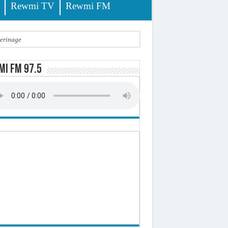
Rewmi TV
Rewmi FM
lerinage
ire octroyé
i FM 97.5
d)
 milliards de francs CFA