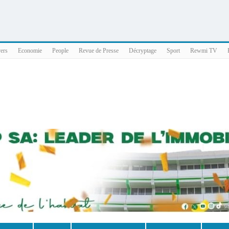
025 x86_64
vers
Economie
People
Revue de Presse
Décryptage
Sport
Rewmi TV