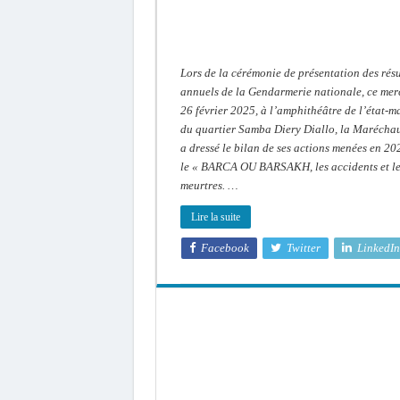
effarants
de
la
gendarmerie
Lors de la cérémonie de présentation des résu
annuels de la Gendarmerie nationale, ce mer
26 février 2025, à l’amphithéâtre de l’état-m
du quartier Samba Diery Diallo, la Marécha
a dressé le bilan de ses actions menées en 20
le « BARCA OU BARSAKH, les accidents et l
meurtres. …
Lire la suite
Facebook
Twitter
LinkedIn