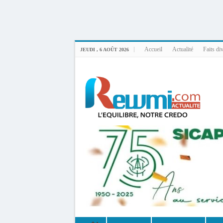
Uploader By Gse7en
Linux rewmi 5.15.0-164-generic #174-Ubuntu SMP Fri Nov 14 20:25:16 UTC 2
Accueil
Actualité
Faits di
JEUDI , 6 AOÛT 2026