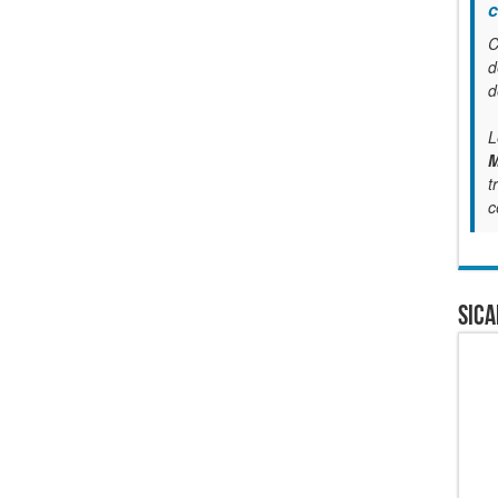
c
C
d
d
L
M
t
c
SICA