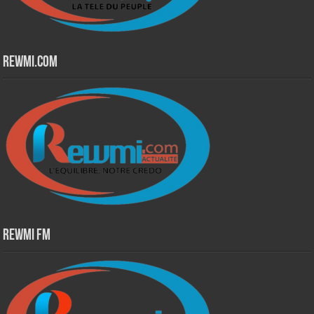
Rewmi.Com
Rewmi Fm