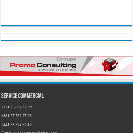
Service commercial
+221 33 867 67 00
+221 77 782 75 03
+221 77 782 75 15
E-mail: mbene.promo@gmail.com