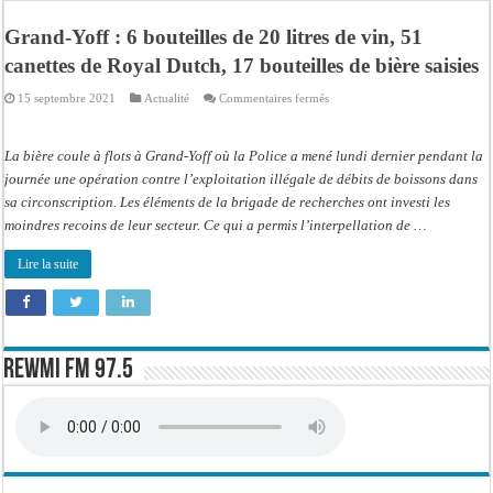
Affaire Khadim Ba : L’action publique éteinte, le PDG de Locafrique recouvre la
Grand-Yoff : 6 bouteilles de 20 litres de vin, 51
Aide aux ménages vulnérables : 92 976 ménages ciblés, 135 000 FCFA prévus p
canettes de Royal Dutch, 17 bouteilles de bière saisies
Secteur extractif au Sénégal : 303 milliards de FCFA de revenus générés par au
sur
15 septembre 2021
Actualité
Commentaires fermés
AfroBasket U18 masculin : le Sénégal domine le Rwanda et réussit son entrée en
Grand-
Yoff
:
Fatick : Un carambolage entre trois véhicules fait deux blessés, dont un grave
6
La bière coule à flots à Grand-Yoff où la Police a mené lundi dernier pendant la
bouteilles
de
journée une opération contre l’exploitation illégale de débits de boissons dans
Bilan Magal de Touba : 244 interpellations, 110 déferrements, 2,4 millions FCF
20
sa circonscription. Les éléments de la brigade de recherches ont investi les
litres
Tragédie à Guinaw-Rails Sud : il poignarde à mort son frère aîné
de
moindres recoins de leur secteur. Ce qui a permis l’interpellation de …
vin,
51
Prétendu contrat de 50 millions FCFA : la LONASE dément tout lien avec « Fénia
canettes
Lire la suite
de
Royal
Dutch,
17
bouteilles
de
bière
saisies
Rewmi FM 97.5