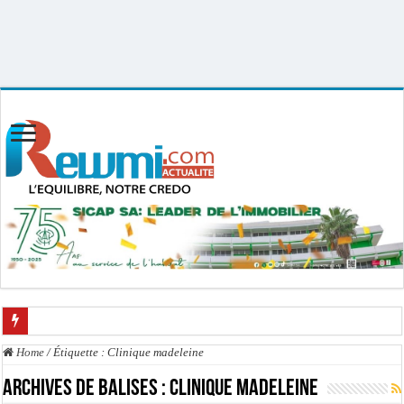
Uploader By Gse7en
Linux rewmi 5.15.0-164-generic #174-Ubuntu SMP Fri Nov 14 20:25:16 UTC
2025 x86_64
Home
/
Étiquette :
Clinique madeleine
Passation de service au 3FPT : Soulèye Kane officiellement installé, il décline s
Archives de balises :
Clinique madeleine
La communauté mouride en deuil : Sokhna Mame Amy Mbacké, fille de Serigne 