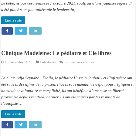
Le bébé, né par césarienne le 7 octobre 2021, souffrait d’une jaunisse légère. Il
a été placé sous photothérapie le lendemain, …
Lire la suite
Clinique Madeleine: Le pédiatre et Cie libres
sur
16 novembre 2021
Faits divers
Commentaires fermés
Clinique
Madeleine:
Le
pédiatre
La nurse Adja Seynabou Diallo, le pédiatre Hussein Joubaily et l’infirmière ont
et
Cie
été sauvés des affres de la prison. Placés sous mandat de dépôt pour négligence,
libres
homicide involontaire et complicité, ils ont bénéficié d’une mise en liberté
provisoire depuis vendredi dernier. Ils ont été sauvés par les résultats de
l’autopsie …
Lire la suite