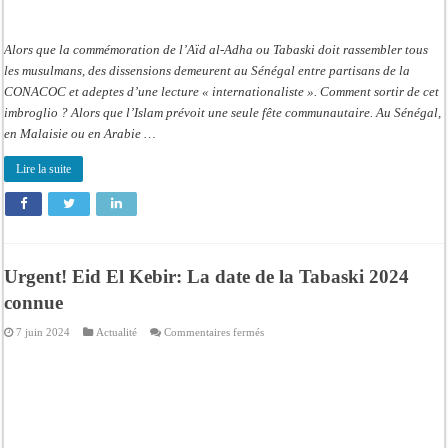
Alors que la commémoration de l’Aïd al-Adha ou Tabaski doit rassembler tous
les musulmans, des dissensions demeurent au Sénégal entre partisans de la
CONACOC et adeptes d’une lecture « internationaliste ». Comment sortir de cet
imbroglio ? Alors que l’Islam prévoit une seule fête communautaire. Au Sénégal,
en Malaisie ou en Arabie …
Lire la suite
Urgent! Eid El Kebir: La date de la Tabaski 2024
connue
sur
7 juin 2024
Actualité
Commentaires fermés
Urgent!
Eid
El
Kebir:
La
date
de
la
Tabaski