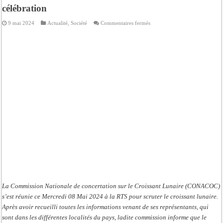
célébration
sur
9 mai 2024
Actualité
,
Société
Commentaires fermés
Tabaski
2024
:
La
Conacoc
annonce
la
date
de
sa
célébration
La Commission Nationale de concertation sur le Croissant Lunaire (CONACOC)
s’est réunie ce Mercredi 08 Mai 2024 à la RTS pour scruter le croissant lunaire.
Après avoir recueilli toutes les informations venant de ses représentants, qui
sont dans les différentes localités du pays, ladite commission informe que le