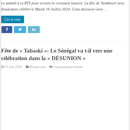
ce samedi à la RTS pour scruter le croissant lunaire. La fête de Tamkharit sera
finalement célébré le Mardi 16 Juillet 2024. Cette décision vient …
Lire la suite
Fête de « Tabaski »: Le Sénégal va t-il vers une
célébration dans la « DÉSUNION »
sur
15 juin 2024
Rewmi.com
Commentaires fermés
Fête
de
« Tabaski »:
Le
Sénégal
va
t-
il
vers
une
célébration
dans
la
« DÉSUNION »