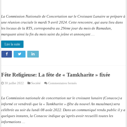
La Commission Nationale de Concertation sur le Croissant Lunaire se prépare à
une réunion cruciale le mardi 9 avril 2024. Cette rencontre, qui aura lieu dans
les locaux de la RTS, correspondra au 29ème jour du mois de Ramadan,
marquant ainsi la fin du mois saint du jeûne et annonçant …
Lire la suite
Fête Religieuse: La fête de « Tamkharite » fixée
sur
30 juillet 2022
Société
Commentaires fermés
Fête
Religieuse:
La
fête
La Commission nationale de concertation sur le croissant lunaire (Conacoc) a
de
« Tamkharite »
informé ce vendredi que la « Tamkharite » (fête du nouvel An musulman) sera
fixée
célébrée au soir du lundi 08 août 2022. Dans un communiqué rendu public il y a
quelques instants, la Conacoc indique qu’après avoir recueilli toutes les
informations …