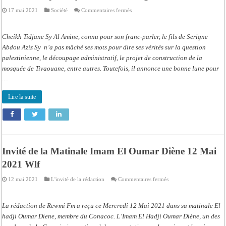
sur
17 mai 2021
Société
Commentaires fermés
Cheikh
Tidjane
Sy
Al
Cheikh Tidjane Sy Al Amine, connu pour son franc-parler, le fils de Serigne
Amine
sans
Abdou Aziz Sy n’a pas mâché ses mots pour dire ses vérités sur la question
gants
palestinienne, le découpage administratif, le projet de construction de la
mosquée de Tivaouane, entre autres. Toutefois, il annonce une bonne lune pour
…
Lire la suite
Invité de la Matinale Imam El Oumar Diène 12 Mai
2021 Wlf
sur
12 mai 2021
L'invité de la rédaction
Commentaires fermés
Invité
de
la
Matinale
La rédaction de Rewmi Fm a reçu ce Mercredi 12 Mai 2021 dans sa matinale El
Imam
El
hadji Oumar Diene, membre du Conacoc. L’Imam El Hadji Oumar Diène, un des
Oumar