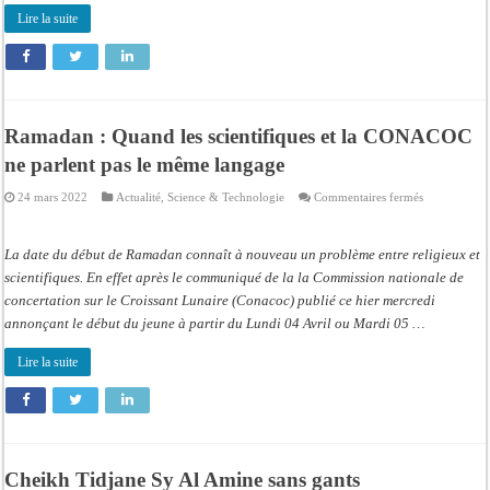
Lire la suite
Ramadan : Quand les scientifiques et la CONACOC
ne parlent pas le même langage
sur
24 mars 2022
Actualité
,
Science & Technologie
Commentaires fermés
Ramadan
:
Quand
les
La date du début de Ramadan connaît à nouveau un problème entre religieux et
scientifiques
et
scientifiques. En effet après le communiqué de la la Commission nationale de
la
concertation sur le Croissant Lunaire (Conacoc) publié ce hier mercredi
CONACOC
ne
annonçant le début du jeune à partir du Lundi 04 Avril ou Mardi 05 …
parlent
pas
le
Lire la suite
même
langage
Cheikh Tidjane Sy Al Amine sans gants