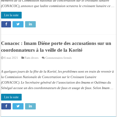
membres de la Commission national de concertation sur le croissant lunaire
Diène
12
(CONACOC), annonce que ladite commission scrutera le croissant lunaire ce …
Mai
2021
Wlf
Lire la suite
Conacoc : Imam Diéne porte des accusations sur un
coordonnateurs à la veille de la Korité
sur
6 mai 2021
Faits divers
Commentaires fermés
Conacoc
:
Imam
Diéne
A quelques jours de la fête de la Korité, les problèmes sont en train de revenir à
porte
des
la Commission Nationale de Concertation sur le Croissant Lunaire
accusations
(CONACOC). Le Secrétaire général de l’association des Imams et Oulémas du
sur
un
Sénégal accuse un des coordonnateurs de faux et usage de faux. Selon Imam …
coordonnateurs
à
la
Lire la suite
veille
de
la
Korité