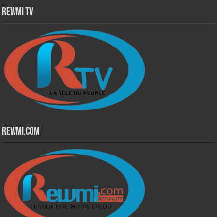
Rewmi TV
Rewmi.Com