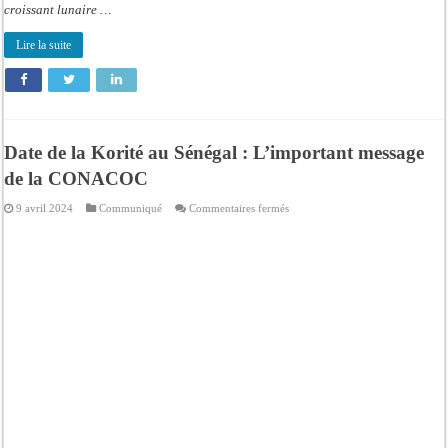
croissant lunaire …
Lire la suite
Date de la Korité au Sénégal : L’important message
de la CONACOC
sur
9 avril 2024
Communiqué
Commentaires fermés
Date
de
la
Korité
au
Sénégal
:
L’important
message
de
la
CONACOC