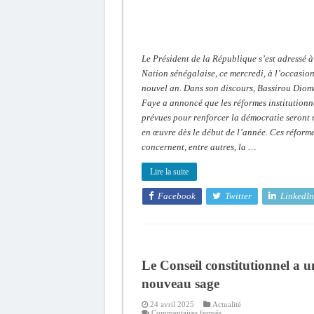
un
délai
Le Président de la République s’est adressé à
Nation sénégalaise, ce mercredi, à l’occasio
nouvel an. Dans son discours, Bassirou Dio
Faye a annoncé que les réformes institutionn
prévues pour renforcer la démocratie seront 
en œuvre dès le début de l’année. Ces réform
concernent, entre autres, la …
Lire la suite
Facebook
Twitter
LinkedIn
Le Conseil constitutionnel a u
nouveau sage
24 avril 2025
Actualité
sur
Commentaires fermés