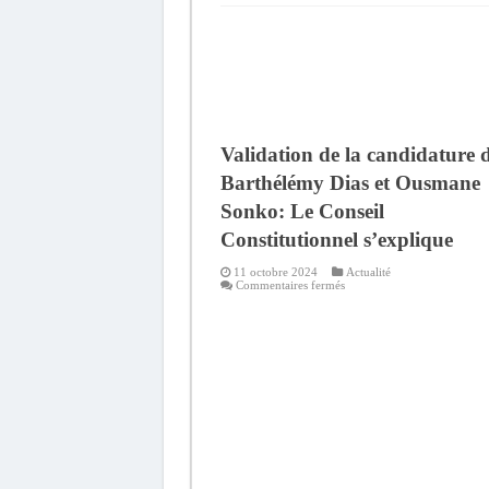
Validation de la candidature 
Barthélémy Dias et Ousmane
Sonko: Le Conseil
Constitutionnel s’explique
11 octobre 2024
Actualité
sur
Commentaires fermés
Validation
de
la
candidature
de
Barthélémy
Dias
et
Ousmane
Sonko:
Le
Conseil
Constitutionnel
s’explique