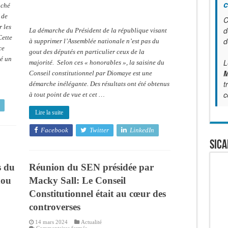
c
la
nché
majorité
dénoncent
 de
C
«
 les
l’inélégance
d
La démarche du Président de la république visant
»
Cette
d
de
à supprimer l’Assemblée nationale n’est pas du
Diomaye
ce
gout des députés en particulier ceux de la
né un
L
majorité. Selon ces « honorables », la saisine du
M
Conseil constitutionnel par Diomaye est une
t
démarche inélégante. Des résultats ont été obtenus
c
à tout point de vue et cet …
Lire la suite
Facebook
Twitter
LinkedIn
SICA
s du
Réunion du SEN présidée par
dou
Macky Sall: Le Conseil
Constitutionnel était au cœur des
controverses
14 mars 2024
Actualité
sur
Commentaires fermés