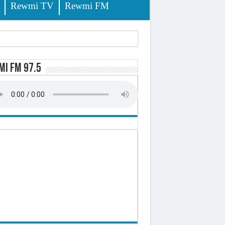
Rewmi TV
Rewmi FM
tés renvoyées devant le tribunal
i FM 97.5