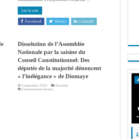
Lire la suite
Facebook
Twitter
LinkedIn
de
Dissolution de l’Assemblée
Nationale par la saisine du
Conseil Constitutionnel: Des
députés de la majorité dénoncent
« l’inélégance » de Diomaye
A
3 septembre 2024
Actualité
sur
Commentaires fermés
Dissolution
de
l’Assemblée
Nationale
par
la
saisine
du
Conseil
Constitutionnel:
Des
L
députés
de