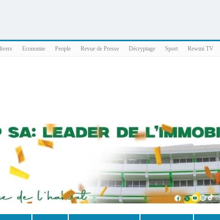
025 x86_64
divers
Economie
People
Revue de Presse
Décryptage
Sport
Rewmi TV