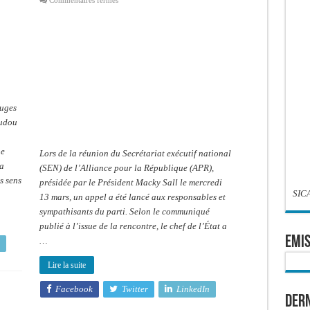
Réunion
du
SEN
présidée
par
Macky
Sall:
Le
Conseil
Constitutionnel
était
au
juges
cœur
des
oudou
controverses
ue
Lors de la réunion du Secrétariat exécutif national
la
(SEN) de l’Alliance pour la République (APR),
s sens
présidée par le Président Macky Sall le mercredi
SIC
13 mars, un appel a été lancé aux responsables et
sympathisants du parti. Selon le communiqué
publié à l’issue de la rencontre, le chef de l’État a
EMIS
…
Lire la suite
Facebook
Twitter
LinkedIn
Dern