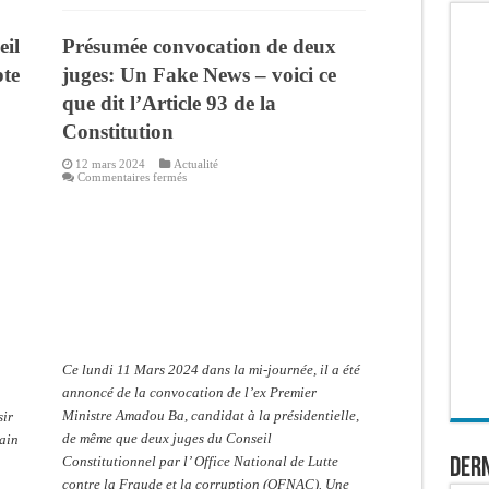
eil
Présumée convocation de deux
pte
juges: Un Fake News – voici ce
que dit l’Article 93 de la
Constitution
12 mars 2024
Actualité
sur
Commentaires fermés
Présumée
convocation
de
deux
juges:
Un
Fake
News
–
voici
ce
que
dit
l’Article
Ce lundi 11 Mars 2024 dans la mi-journée, il a été
93
de
annoncé de la convocation de l’ex Premier
la
Constitution
Ministre Amadou Ba, candidat à la présidentielle,
sir
de même que deux juges du Conseil
gain
Constitutionnel par l’ Office National de Lutte
Dern
contre la Fraude et la corruption (OFNAC). Une