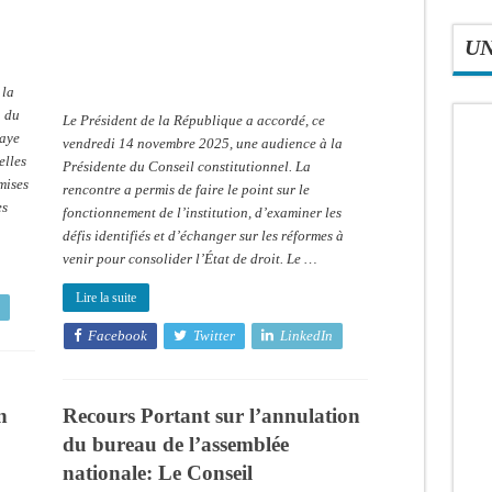
à-
tête
avec
U
la
Présidente
du
Conseil
 la
n du
Le Président de la République a accordé, ce
maye
vendredi 14 novembre 2025, une audience à la
elles
Présidente du Conseil constitutionnel. La
mises
rencontre a permis de faire le point sur le
es
fonctionnement de l’institution, d’examiner les
défis identifiés et d’échanger sur les réformes à
venir pour consolider l’État de droit. Le …
Lire la suite
Facebook
Twitter
LinkedIn
n
Recours Portant sur l’annulation
du bureau de l’assemblée
nationale: Le Conseil