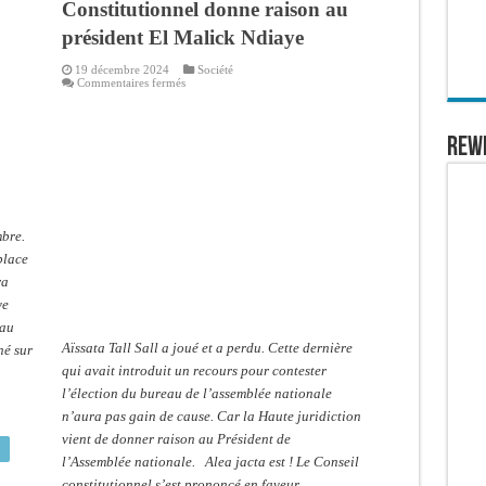
Constitutionnel donne raison au
président El Malick Ndiaye
19 décembre 2024
Société
sur
Commentaires fermés
Recours
Portant
sur
l’annulation
REW
du
bureau
de
l’assemblée
nationale:
Le
Conseil
bre.
Constitutionnel
donne
place
raison
au
ra
président
El
ye
Malick
 au
Ndiaye
Aïssata Tall Sall a joué et a perdu. Cette dernière
né sur
qui avait introduit un recours pour contester
l’élection du bureau de l’assemblée nationale
n’aura pas gain de cause. Car la Haute juridiction
vient de donner raison au Président de
l’Assemblée nationale. Alea jacta est ! Le Conseil
constitutionnel s’est prononcé en faveur …