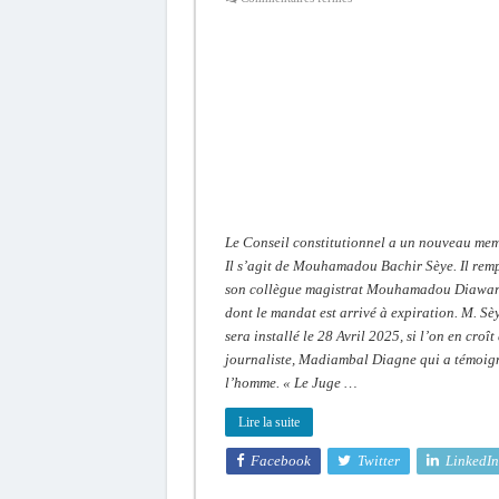
Le
Conseil
constitutionnel
a
un
nouveau
sage
Le Conseil constitutionnel a un nouveau mem
Il s’agit de Mouhamadou Bachir Sèye. Il rem
son collègue magistrat Mouhamadou Diawa
dont le mandat est arrivé à expiration. M. Sè
sera installé le 28 Avril 2025, si l’on en croît
journaliste, Madiambal Diagne qui a témoig
l’homme. « Le Juge …
Lire la suite
Facebook
Twitter
LinkedIn