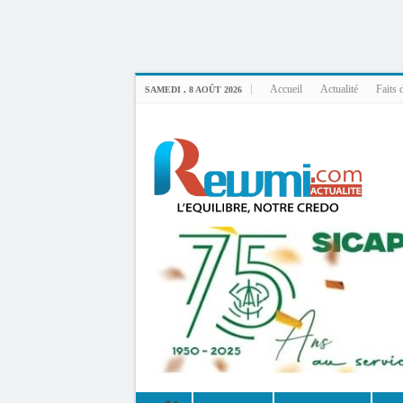
Uploader By Gse7en
Linux rewmi 5.15.0-164-generic #174-Ubuntu SMP Fri Nov 14 20:25:16 UTC 2
Accueil
Actualité
Faits 
SAMEDI , 8 AOÛT 2026