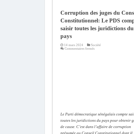
Corruption des juges du Cons
Constitutionnel: Le PDS com
saisir toutes les juridictions du
pays
14 mars 2024
Société
sur
Commentaires fermés
Corruption
des
juges
du
Conseil
Constitutionnel:
Le
PDS
compte
saisir
toutes
les
juridictions
du
pays
Le Parti démocratique sénégalais compte sai
toutes les juridictions du pays pour obtenir 
de cause. C’est dans l’affaire de corruption
présumée au Conseil Constitutionnel dont il