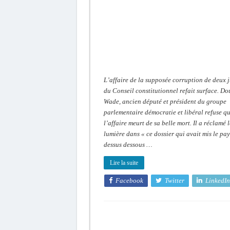
des
juges
du
Conseil
constitutionnel
:
Doudou
Wade
brise
le
silence
L’affaire de la supposée corruption de deux 
du Conseil constitutionnel refait surface. D
Wade, ancien député et président du groupe
parlementaire démocratie et libéral refuse q
l’affaire meurt de sa belle mort. Il a réclamé 
lumière dans « ce dossier qui avait mis le pay
dessus dessous …
Lire la suite
Facebook
Twitter
LinkedIn