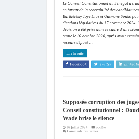
Le Conseil Constitutionnel du Sénégal a tra
en faveur de la recevabilité des candidatures
Barthélémy Toye Diaz et Ousmane Sonko pour
élections législatives du 17 novembre 2024. 
décision a été prise dans le cadre d’une séan
tenue le 10 octobre 2024, après avoir exami
recours déposé …
Lire la suite
Facebook
Twitter
LinkedIn
Supposée corruption des juge
Conseil constitutionnel : Dou
Wade brise le silence
16 juillet 2024
Société
sur
Commentaires fermés
Supposée
corruption