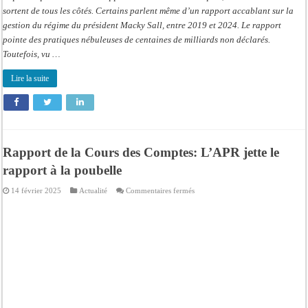
sortent de tous les côtés. Certains parlent même d’un rapport accablant sur la
gestion du régime du président Macky Sall, entre 2019 et 2024. Le rapport
pointe des pratiques nébuleuses de centaines de milliards non déclarés.
Toutefois, vu …
Lire la suite
Rapport de la Cours des Comptes: L’APR jette le
rapport à la poubelle
sur
14 février 2025
Actualité
Commentaires fermés
Rapport
de
la
Cours
des
Comptes:
L’APR
jette
le
rapport
à
la
poubelle