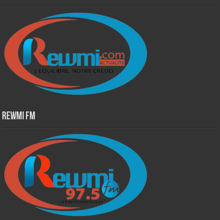
Rewmi Fm