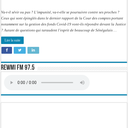
Rapport
de
la
cours
Va-t-il sévir ou pas ? L’impunité, va-t-elle se poursuivre contre ses proches ?
des
comptes
Ceux qui sont épinglés dans le dernier rapport de la Cour des comptes portant
et
notamment sur la gestion des fonds Covid-19 vont-ils répondre devant la Justice
impunité :
Test
? Autant de questions qui taraudent l’esprit de beaucoup de Sénégalais …
grandeur
nature
pour
Lire la suite
Macky
Rewmi FM 97.5