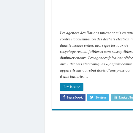
bas
au
niveau
mondial
Les agences des Nations unies ont mis en gar
contre l’accumulation des déchets électroni
dans le monde entier, alors que les taux de
recyclage restent faibles et sont susceptibles
diminuer encore. Les agences faisaient référ
aux « déchets électroniques », définis comme
appareils mis au rebut dotés d’une prise ou
d’une batterie, …
Lire la suite
Facebook
Twitter
LinkedIn