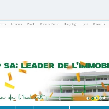
025 x86_64
divers
Economie
People
Revue de Presse
Décryptage
Sport
Rewmi TV