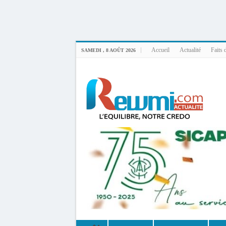
Uploader By Gse7en
Linux rewmi 5.15.0-164-generic #174-Ubuntu SMP Fri Nov 14 20:25:16 UTC 2
Accueil
Actualité
Faits 
SAMEDI , 8 AOÛT 2026