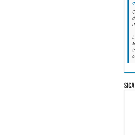
c
C
d
d
L
M
t
c
SICA