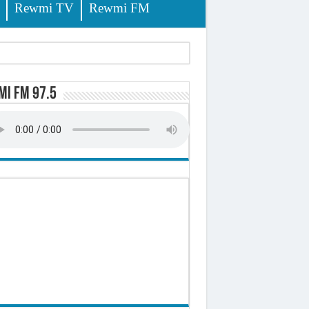
Rewmi TV
Rewmi FM
tés renvoyées devant le tribunal
i FM 97.5