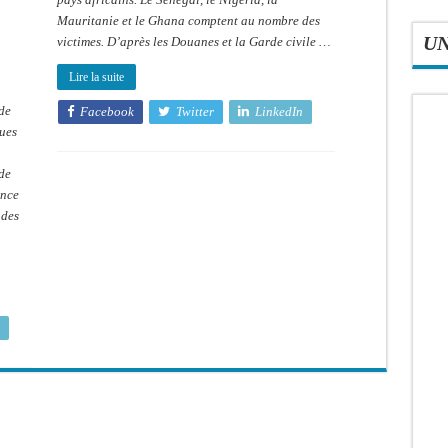
Mauritanie et le Ghana comptent au nombre des
U
victimes. D’après les Douanes et la Garde civile …
Lire la suite
de
Facebook
Twitter
LinkedIn
ques
 de
ence
 des