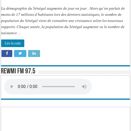
Sénégal
passe
La démographie du Sénégal augmente de jour en jour . Alors qu’on parlait de
à
17,
moins de 17 millions d’habitants lors des derniers statistiques, le nombre de
2
population du Sénégal vient de connaître une croissance selon les nouveaux
millions
d’habitants
rapports. Chaque année, la population du Sénégal augmente vu le nombre de
(ANSD)
naissance …
Lire la suite
Rewmi FM 97.5