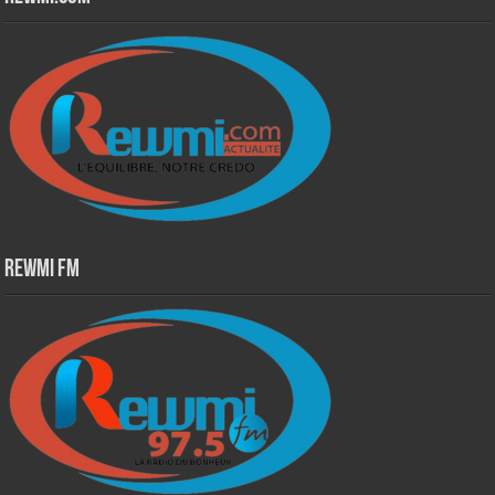
Rewmi Fm