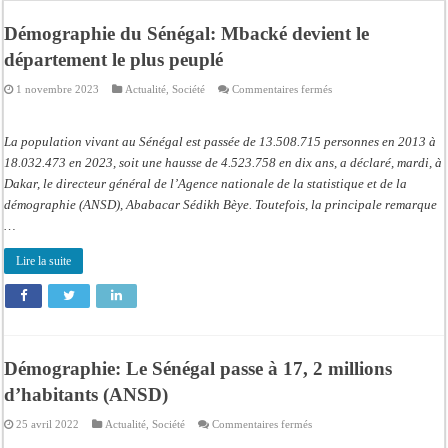
Bilan Magal de Touba : 244 interpellations, 110 déferrements, 2,4 millions FCF
Démographie du Sénégal: Mbacké devient le
Tragédie à Guinaw-Rails Sud : il poignarde à mort son frère aîné
département le plus peuplé
Prétendu contrat de 50 millions FCFA : la LONASE dément tout lien avec « Fénia
sur
1 novembre 2023
Actualité
,
Société
Commentaires fermés
Assemblée nationale : une session extraordinaire convoquée sur les exonérations 
Démographie
du
Sénégal:
Don de sang : Pastef lance un appel à ses militants, sympathisants et à l’ensemb
Mbacké
La population vivant au Sénégal est passée de 13.508.715 personnes en 2013 à
devient
le
18.032.473 en 2023, soit une hausse de 4.523.758 en dix ans, a déclaré, mardi, à
Chavirement d’une pirogue à Djibonker: une fillette décède, des rescapés dans u
département
Dakar, le directeur général de l’Agence nationale de la statistique et de la
le
Hajj 2027 : le RENOPHUS lance officiellement les préparatifs sous l’égide de l
plus
démographie (ANSD), Ababacar Sédikh Bèye. Toutefois, la principale remarque
peuplé
…
Kamb, l’Inspecteur de la jeunesse et des sports Guéladio Ba en tournée, un impor
Lire la suite
Démographie: Le Sénégal passe à 17, 2 millions
d’habitants (ANSD)
sur
25 avril 2022
Actualité
,
Société
Commentaires fermés
Démographie:
Le