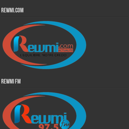
Rewmi.Com
Rewmi Fm