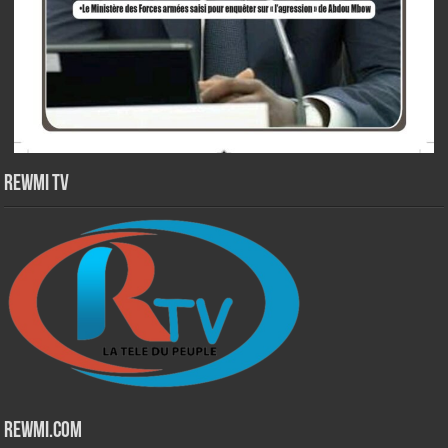
Rewmi TV
Rewmi.Com