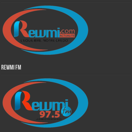
Rewmi Fm