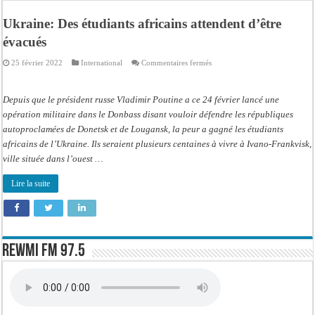
FAUX: Ce post ne montre pas la sélection nationale du sénégal pour la coupe du
Ukraine: Des étudiants africains attendent d’être
Élections territoriales 2027 : Moussa Tine alerte sur le retard préjudiciable et l
évacués
Contrôle des fonds spéciaux : la majorité parlementaire accusée d’ »opportuni
sur
25 février 2022
International
Commentaires fermés
Linguere: le ministre Idrissa Samb réunit des maires et prédit la victoire du part
Ukraine:
Des
étudiants
Mouvement pour le renouveau de Dahra Djoloff: Le coordonnateur El Hadji Dème
africains
Depuis que le président russe Vladimir Poutine a ce 24 février lancé une
attendent
d’être
opération militaire dans le Donbass disant vouloir défendre les républiques
Le restaurant Aby’s Garden d’Aby Ndour ravagé par un incendie
évacués
autoproclamées de Donetsk et de Lougansk, la peur a gagné les étudiants
Ousmane Sonko crache ses vérités à Diomaye: « Des vies ne sont pas tombées p
africains de l’Ukraine. Ils seraient plusieurs centaines à vivre à Ivano-Frankvisk,
ville située dans l’ouest …
Élections municipales : le calendrier fait débat
Lire la suite
Rewmi FM 97.5