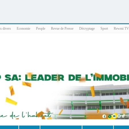
025 x86_64
ts divers
Economie
People
Revue de Presse
Décryptage
Sport
Rewmi TV