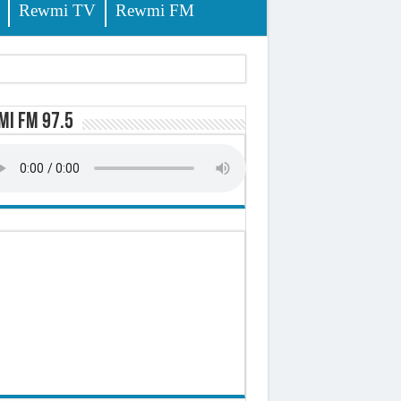
Rewmi TV
Rewmi FM
i FM 97.5
ursuites
pêche
lerinage
ire octroyé
d)