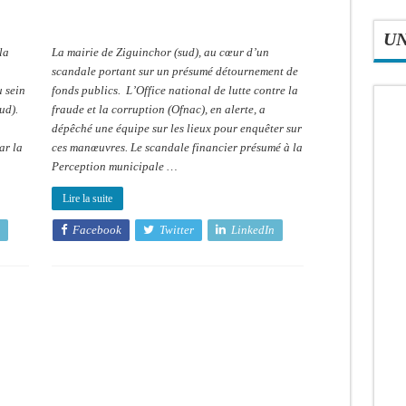
U
la
La mairie de Ziguinchor (sud), au cœur d’un
scandale portant sur un présumé détournement de
 sein
fonds publics. L’Office national de lutte contre la
ud).
fraude et la corruption (Ofnac), en alerte, a
dépêché une équipe sur les lieux pour enquêter sur
ar la
ces manœuvres. Le scandale financier présumé à la
Perception municipale …
Lire la suite
Facebook
Twitter
LinkedIn