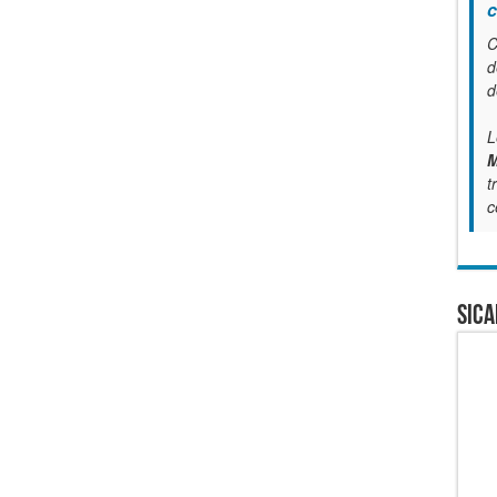
c
C
d
d
L
M
t
c
SICA