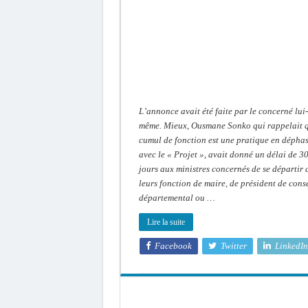
Ziguinchor:
La
démission
de
Sonko
devient
officielle
L’annonce avait été faite par le concerné lui-
même. Mieux, Ousmane Sonko qui rappelait q
cumul de fonction est une pratique en dépha
avec le « Projet », avait donné un délai de 3
jours aux ministres concernés de se départir 
leurs fonction de maire, de président de cons
départemental ou …
Lire la suite
Facebook
Twitter
LinkedIn