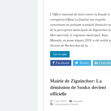
L’Office national de lutte contre la fraude et 
corruption (Ofnac) a finalisé son enquête
concernant un présumé scandale financier au
de la perception municipale de Ziguinchor (s
Hier mercredi, le régisseur municipal, Yaya
Mansaly, en poste depuis 2018, a été arrêté p
Section de Recherches de la …
Lire la suite
Facebook
Twitter
LinkedIn
Mairie de Ziguinchor: La
démission de Sonko devient
officielle
7 mai 2024
Actualité
sur
Commentaires fermés
Mairie
de