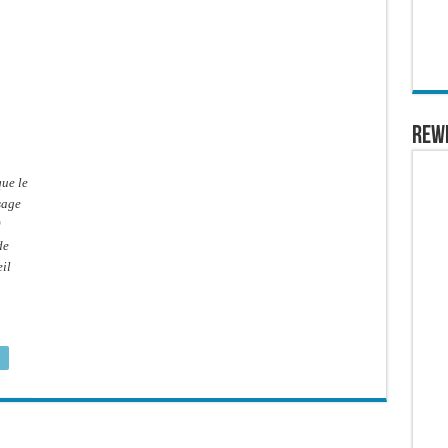
REW
ue le
sage
0
de
eil