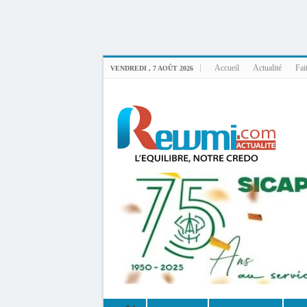
Uploader By Gse7en
Linux rewmi 5.15.0-164-generic #174-Ubuntu SMP Fri Nov 14 20:25:16 UTC 2
Accueil
Actualité
Fai
VENDREDI , 7 AOÛT 2026