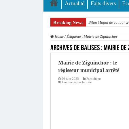
Actualité
Faits divers
Ec
Breaking News
Bilan Magal de Touba : 24
Tragédie à Guinaw-Rails S
Home
/
Étiquette :
Mairie de Ziguinchor
Prétendu contrat de 50 mi
Archives de balises :
Mairie de 
Assemblée nationale : une 
Don de sang : Pastef lance
Mairie de Ziguinchor : le
Chavirement d’une pirogue
régisseur municipal arrêté
Hajj 2027 : le RENOPHUS l
26 juin 2025
Faits divers
sur
Commentaires fermés
Mairie
Kamb, l’Inspecteur de la j
de
Ziguinchor
« Quand le mandat s’achèv
:
le
régisseur
Touba : convaincue d’avo
municipal
arrêté