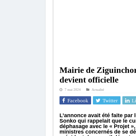
Mairie de Ziguincho
devient officielle
7 mai 2024
Actualité
Facebook
Twitter
L
L’annonce avait été faite pa
Sonko qui rappelait que le cu
déphasage avec le « Projet »,
ministres concernés de se dép