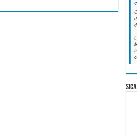
c
C
d
d
L
M
t
c
SICA