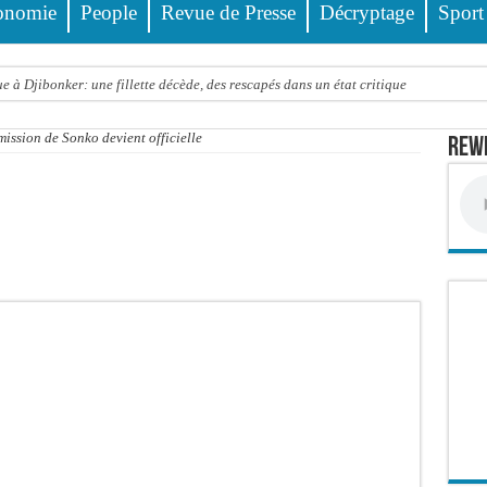
onomie
People
Revue de Presse
Décryptage
Sport
 à Djibonker: une fillette décède, des rescapés dans un état critique
ance officiellement les préparatifs sous l’égide de la Délégation générale au Pè
ission de Sonko devient officielle
Rewm
eunesse et des sports Guéladio Ba en tournée, un important lot de matériels sanita
e, les discours ne suffisent plus » (Mamadou AW-Candidat à la mairie de Golf Su
ir été empoisonnée, Amy Dione désigne le coupable avant de mourir
trois nouveaux financements de la Banque mondiale d’un montant global de 220,71
 ans meurt noyé dans un bassin de rétention
Comité scientifique dévoile les fondements du thème central
ko valide onze dossiers chauds
PT : Soulèye Kane officiellement installé, il décline ses orientations