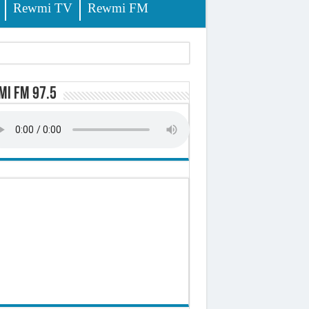
Rewmi TV
Rewmi FM
lerinage
i FM 97.5
ire octroyé
d)
 milliards de francs CFA