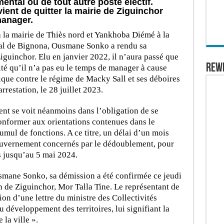
ental ou de tout autre poste électif.
ient de quitter la mairie de Ziguinchor
 manager.
 la mairie de Thiès nord et Yankhoba Diémé à la
al de Bignona, Ousmane Sonko a rendu sa
Ziguinchor. Elu en janvier 2022, il n’aura passé que
REW
ité qu’il n’a pas eu le temps de manager à cause
que contre le régime de Macky Sall et ses déboires
rrestation, le 28 juillet 2023.
ent se voit néanmoins
dans l’obligation de se
conformer aux orientations contenues dans le
cumul de fonctions. A ce titre, un délai d’un mois
uvernement concernés par le dédoublement, pour
rs jusqu’au 5 mai 2024.
smane Sonko, sa démission a été confirmée ce jeudi
n de Ziguinchor, Mor Talla Tine. Le représentant de
ion d’une lettre du ministre des Collectivités
u développement des territoires, lui signifiant la
e la ville ».