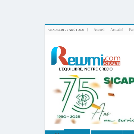
Uploader By Gse7en
Linux rewmi 5.15.0-164-generic #174-Ubuntu SMP Fri Nov 14 20:25:16 UTC 2
Accueil
Actualité
Fai
VENDREDI , 7 AOÛT 2026