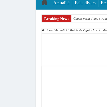
Actualité
Faits divers
Ec
Breaking News
Chavirement d’une pirogue
Hajj 2027 : le RENOPHUS l
Home
/
Actualité
/
Mairie de Ziguinchor: La dém
Kamb, l’Inspecteur de la j
« Quand le mandat s’achèv
Touba : convaincue d’avo
Le Sénégal bénéficie de 
Linguère : Un élève de 14
Gamou 1448 H / 2026 : le 
Assemblée nationale : Son
Passation de service au 3F