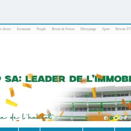
025 x86_64
ts divers
Economie
People
Revue de Presse
Décryptage
Sport
Rewmi TV