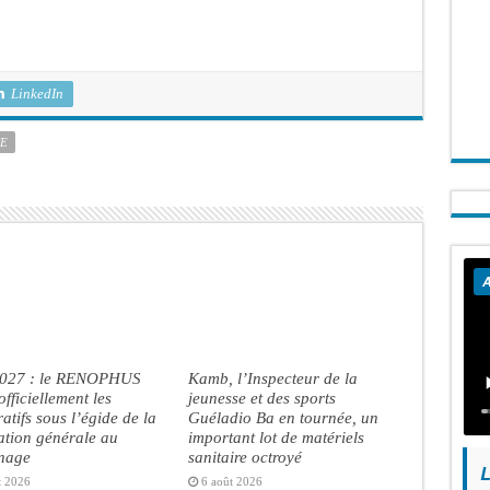
LinkedIn
E
A
2027 : le RENOPHUS
Kamb, l’Inspecteur de la
officiellement les
jeunesse et des sports
atifs sous l’égide de la
Guéladio Ba en tournée, un
ation générale au
important lot de matériels
inage
sanitaire octroyé
L
t 2026
6 août 2026