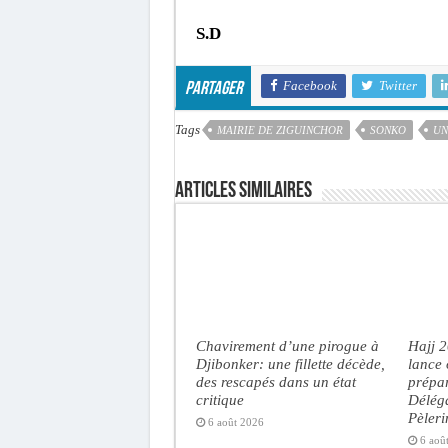
S.D
Facebook
Twitter
Partager
Tags
MAIRIE DE ZIGUINCHOR
SONKO
UN
Articles similaires
Chavirement d’une pirogue à
Hajj 
Djibonker: une fillette décède,
lance 
des rescapés dans un état
prépar
critique
Délég
Pèler
6 août 2026
6 aoû