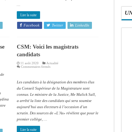
…
U
Lire la suite
Facebook
Twitter
LinkedIn
se
CSM: Voici les magistrats
candidats
11 août 2020
Actualité
sur
Commentaires fermés
CSM:
Voici
 de
les
magistrats
Les candidats à la désignation des membres élus
candidats
du Conseil Supérieur de la Magistrature sont
a
connus. Le ministre de la Justice, Me Malick Sall,
eydina
a arrêté la liste des candidats qui sera soumise
ntre
aujourd’hui aux électeurs à l’occasion d’un
scrutin. Des sources de «L’As» révèlent que pour le
premier collège, …
Lire la suite