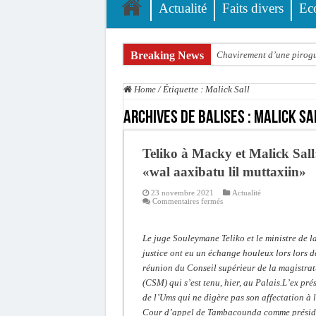
Actualité
Faits divers
Ec
Breaking News
Chavirement d’une pirogue
Hajj 2027 : le RENOPHUS l
Home
/
Étiquette :
Malick Sall
Kamb, l’Inspecteur de la j
Archives de balises :
Malick Sa
« Quand le mandat s’achèv
Touba : convaincue d’avo
Teliko à Macky et Malick Sall
Le Sénégal bénéficie de 
«wal aaxibatu lil muttaxiin»
Linguère : Un élève de 14
23 novembre 2021
Actualité
sur
Commentaires fermés
Teliko
Gamou 1448 H / 2026 : le 
à
Macky
Assemblée nationale : Son
et
Le juge Souleymane Teliko et le ministre de l
Malick
Sall:
justice ont eu un échange houleux lors lors d
Passation de service au 3F
«wal
réunion du Conseil supérieur de la magistra
aaxibatu
lil
(CSM) qui s’est tenu, hier, au Palais.L’ex pré
muttaxiin»
de l’Ums qui ne digère pas son affectation à 
Cour d’appel de Tambacounda comme présid