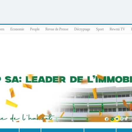
025 x86_64
vers
Economie
People
Revue de Presse
Décryptage
Sport
Rewmi TV