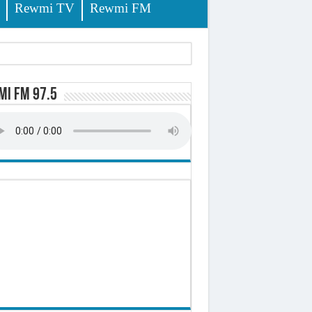
Rewmi TV
Rewmi FM
lerinage
i FM 97.5
ire octroyé
d)
 milliards de francs CFA