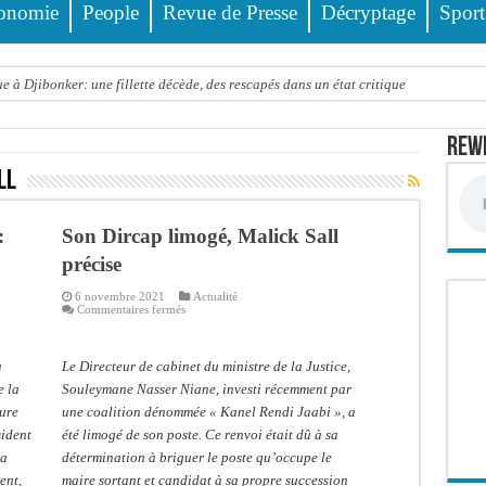
onomie
People
Revue de Presse
Décryptage
Sport
 à Djibonker: une fillette décède, des rescapés dans un état critique
ance officiellement les préparatifs sous l’égide de la Délégation générale au Pè
Rewm
eunesse et des sports Guéladio Ba en tournée, un important lot de matériels sanita
ll
e, les discours ne suffisent plus » (Mamadou AW-Candidat à la mairie de Golf Su
ir été empoisonnée, Amy Dione désigne le coupable avant de mourir
:
Son Dircap limogé, Malick Sall
trois nouveaux financements de la Banque mondiale d’un montant global de 220,71
précise
 ans meurt noyé dans un bassin de rétention
6 novembre 2021
Actualité
sur
Commentaires fermés
Son
Comité scientifique dévoile les fondements du thème central
Dircap
limogé,
ko valide onze dossiers chauds
Malick
a
Le Directeur de cabinet du ministre de la Justice,
Sall
précise
e la
Souleymane Nasser Niane, investi récemment par
PT : Soulèye Kane officiellement installé, il décline ses orientations
ture
une coalition dénommée « Kanel Rendi Jaabi », a
sident
été limogé de son poste. Ce renvoi était dû à sa
la
détermination à briguer le poste qu’occupe le
ent,
maire sortant et candidat à sa propre succession