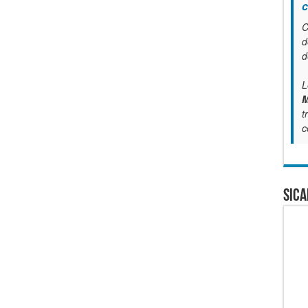
c
C
d
d
L
M
t
c
SICA