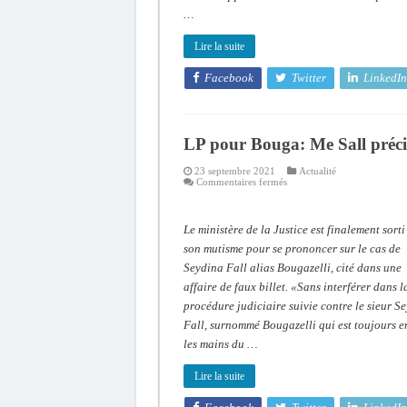
…
Lire la suite
Facebook
Twitter
LinkedIn
LP pour Bouga: Me Sall préci
23 septembre 2021
Actualité
sur
Commentaires fermés
LP
pour
Bouga:
Me
Le ministère de la Justice est finalement sorti
Sall
précise
son mutisme pour se prononcer sur le cas de
Seydina Fall alias Bougazelli, cité dans une
affaire de faux billet. «Sans interférer dans l
procédure judiciaire suivie contre le sieur S
Fall, surnommé Bougazelli qui est toujours e
les mains du …
Lire la suite