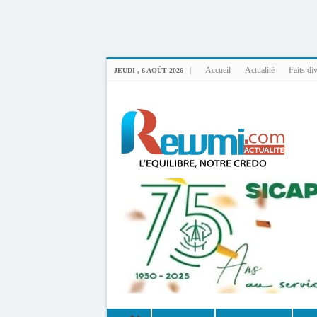
Uploader By Gse7en
Linux rewmi 5.15.0-164-generic #174-Ubuntu SMP Fri Nov 14 20:25:16 UTC 2
Accueil
Actualité
Faits di
JEUDI , 6 AOÛT 2026