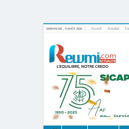
Uploader By Gse7en
Linux rewmi 5.15.0-164-generic #174-Ubuntu SMP Fri Nov 14 20:25:16 UTC 2
Accueil
Actualité
Fai
DIMANCHE , 9 AOÛT 2026