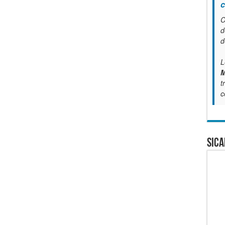
c
C
d
d
L
M
t
c
SICA