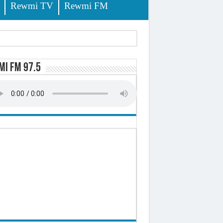
Rewmi TV
Rewmi FM
i FM 97.5
sition (officiel)