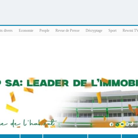
025 x86_64
ts divers
Economie
People
Revue de Presse
Décryptage
Sport
Rewmi T