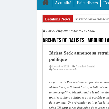
Actualité
Faits divers
Ec
Breaking News
Ousmane Sonko crache ses
Élections municipales : le
Home
/
Étiquette :
Mbourou ak Soow
Gamou de Tivaouane 2026 :
Archives de balises :
Mbourou 
Tivaouane : les recomman
Dakar : vaste opération d
Idrissa Seck annonce sa retrai
Dahra Djoloff a vibré au
politique
Inondations à Linguère, le
1 octobre 2021
Actualité
,
Société
sur
Commentaires fermés
Idrissa
Affaire Pape Cheikh Diall
Seck
annonce
Moustapha Dramé rejoint
sa
Le patron du Rewmi et ancien premier ministr
retraite
politique
Idrissa Seck, le Ndamal Cajor, et Ndiomboor
Crise en Guinée Bissau : l
annonce qu’il va bientôt rendre le tablier si
tous les tabliers politiques qu’il possède à u
date connue. Une révélation qu’il a fait lui
selon Xibaaru sur sa démission de tous ses po