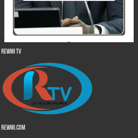
Rewmi TV
Rewmi.Com