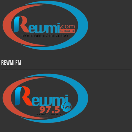
Rewmi Fm