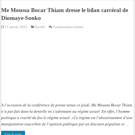
Scandale de pédophilie, acte contre nature : Un coach de football démasqué pour
Me Moussa Bocar Thiam dresse le bilan carcéral de
Banditisme : Fily Sané, ancien Lieutenant du célèbre Ino, de nouveau Interpellé
Diomaye-Sonko
Affaire Farba Ngom : La balle, dans le camp du procureur financier
sur
17 janvier 2025
Société
Commentaires fermés
Succession de Pape Thiaw : la bombe à retardement qui menace la FSF
Me
Moussa
Bocar
Baisse des réserves de sang : au CNTS de Dakar, des citoyens répondent à l’appe
Thiam
dresse
le
Un tribunal américain bloque la construction de la salle de bal de Trump à la 
bilan
carcéral
Nécrologie : Décès de Djibril Dièye, animateur de l’émission « Auto Mag » sur 
de
Diomaye-
Sonko
Affaire Pape Cheikh Diallo et Cie : le Parquet fait appel après le non-lieu acco
A l’occasion de la conférence de presse tenue ce jeudi, Me Moussa Bocar Thiam
n’a pas fait dans la dentelle en s’adressant au régime actuel. En effet, l’homme
politique a craché du feu le régime actuel. «Ce régime est l’aboutissement d’une
manipulation exacerbée de l’opinion publique par un discours populiste et …
Lire la suite