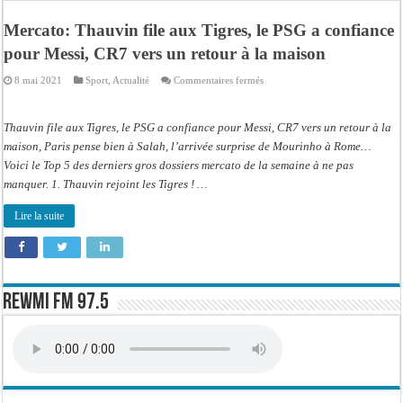
Affaire Pape Cheikh Diallo et Cie : Ousmane Kane prédit une « cascade de relax
Mercato: Thauvin file aux Tigres, le PSG a confiance
Moustapha Dramé rejoint Pastef
pour Messi, CR7 vers un retour à la maison
Crise en Guinée Bissau : la médiation sénégalaise a présenté les contours de son
sur
8 mai 2021
Sport
,
Actualité
Commentaires fermés
Un déficit de 128,9 milliards de francs CFA de la balance commerciale en juin
Mercato:
Thauvin
file
Scandale de pédophilie, acte contre nature : Un coach de football démasqué pour
aux
Thauvin file aux Tigres, le PSG a confiance pour Messi, CR7 vers un retour à la
Tigres,
le
maison, Paris pense bien à Salah, l’arrivée surprise de Mourinho à Rome…
Banditisme : Fily Sané, ancien Lieutenant du célèbre Ino, de nouveau Interpellé
PSG
Voici le Top 5 des derniers gros dossiers mercato de la semaine à ne pas
a
Affaire Farba Ngom : La balle, dans le camp du procureur financier
confiance
manquer. 1. Thauvin rejoint les Tigres ! …
pour
Messi,
Succession de Pape Thiaw : la bombe à retardement qui menace la FSF
CR7
Lire la suite
vers
un
retour
à
la
maison
Rewmi FM 97.5