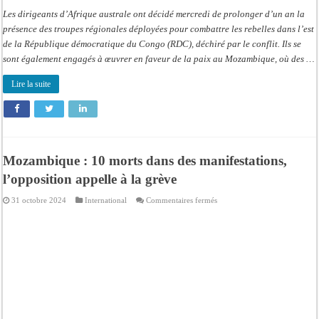
Les dirigeants d’Afrique australe ont décidé mercredi de prolonger d’un an la
présence des troupes régionales déployées pour combattre les rebelles dans l’est
de la République démocratique du Congo (RDC), déchiré par le conflit. Ils se
sont également engagés à œuvrer en faveur de la paix au Mozambique, où des …
Lire la suite
Mozambique : 10 morts dans des manifestations,
l’opposition appelle à la grève
sur
31 octobre 2024
International
Commentaires fermés
Mozambique
:
10
morts
dans
des
manifestations,
l’opposition
appelle
à
la
grève