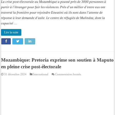
La crise post-électorale au Mozambique a poussé près de 3000 personnes à
partir à l’étranger pour fuir les violences. Près d’un millier d’entre eux ont
traversé la frontière pour rejoindre Eswatini où ils sont dans l’attente de
réponse à leur demande d’asile. Le centre de réfugiés de Malindza, dont la
capacité …
Lire la suite
Mozambique: Pretoria exprime son soutien à Maputo
en pleine crise post-électorale
sur
31 décembre 2024
International
Commentaires fermés
Mozambique:
Pretoria
exprime
son
soutien
à
Maputo
en
pleine
crise
post-
électorale