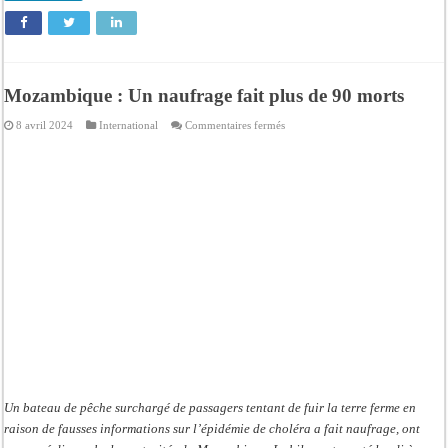
Mozambique : Un naufrage fait plus de 90 morts
sur
8 avril 2024
International
Commentaires fermés
Mozambique
:
Un
naufrage
fait
plus
de
90
morts
Un bateau de pêche surchargé de passagers tentant de fuir la terre ferme en
raison de fausses informations sur l’épidémie de choléra a fait naufrage, ont