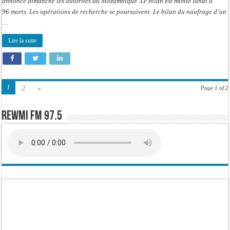
annoncé dimanche les autorités du Mozambique. Le bilan est monté lundi à
96 morts. Les opérations de recherche se poursuivent. Le bilan du naufrage d’un
…
Lire la suite
1
2
»
Page 1 of 2
Rewmi FM 97.5