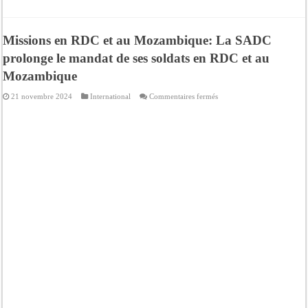
Missions en RDC et au Mozambique: La SADC
prolonge le mandat de ses soldats en RDC et au
Mozambique
sur
21 novembre 2024
International
Commentaires fermés
Missions
en
RDC
et
au
Mozambique:
La
SADC
prolonge
le
mandat
de
ses
soldats
en
RDC
et
au
Mozambique