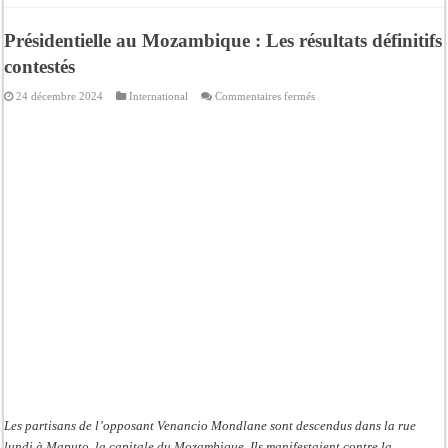
Présidentielle au Mozambique : Les résultats définitifs
contestés
sur
24 décembre 2024
International
Commentaires fermés
Présidentielle
au
Mozambique
:
Les
résultats
définitifs
contestés
Les partisans de l’opposant Venancio Mondlane sont descendus dans la rue
lundi à Maputo, la capitale du Mozambique. Ils manifestaient contre la