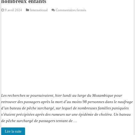
nombreux enfants
sur
9 avril 2024
International
Commentaires fermés
Naufrage
au
Mozambique:
98
morts,
dont
de
nombreux
enfants
Les recherches se poursuivaient, hier lundi au large du Mozambique pour
retrouver des passagers après la mort d’au moins 98 personnes dans le naufrage
d’un bateau de pêche surchargé, sur lequel de nombreuses familles paniquées
s’étaient précipitées après des rumeurs sur une épidémie de choléra. Un bateau
de pêche surchargé de passagers tentant de …
Lire la suite