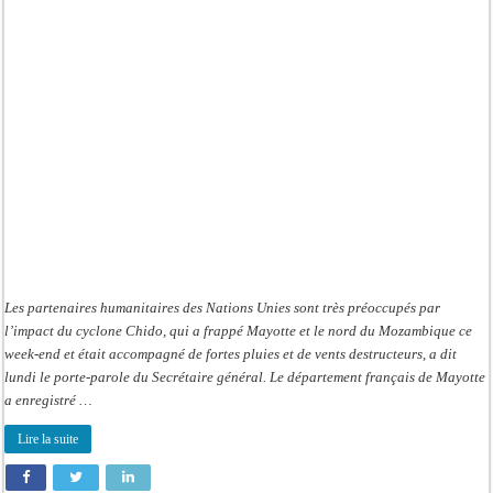
et
au
Mozambique:
Les
agences
humanitaires
préoccupées
par
l’impact
Les partenaires humanitaires des Nations Unies sont très préoccupés par
l’impact du cyclone Chido, qui a frappé Mayotte et le nord du Mozambique ce
week-end et était accompagné de fortes pluies et de vents destructeurs, a dit
lundi le porte-parole du Secrétaire général. Le département français de Mayotte
a enregistré …
Lire la suite