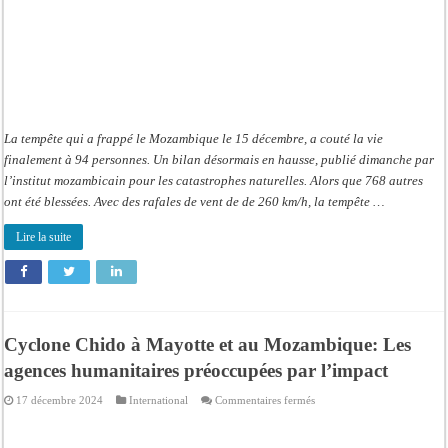
La tempête qui a frappé le Mozambique le 15 décembre, a couté la vie
finalement à 94 personnes. Un bilan désormais en hausse, publié dimanche par
l’institut mozambicain pour les catastrophes naturelles. Alors que 768 autres
ont été blessées. Avec des rafales de vent de de 260 km/h, la tempête …
Lire la suite
Cyclone Chido à Mayotte et au Mozambique: Les
agences humanitaires préoccupées par l’impact
sur
17 décembre 2024
International
Commentaires fermés
Cyclone
Chido
à
Mayotte