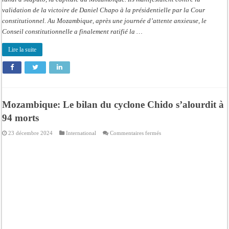
validation de la victoire de Daniel Chapo à la présidentielle par la Cour
constitutionnel. Au Mozambique, après une journée d’attente anxieuse, le
Conseil constitutionnelle a finalement ratifié la …
Lire la suite
Mozambique: Le bilan du cyclone Chido s’alourdit à
94 morts
sur
23 décembre 2024
International
Commentaires fermés
Mozambique:
Le
bilan
du
cyclone
Chido
s’alourdit
à
94
morts