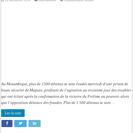
26 décembre 2024
International
Commentaires fermés
Mozambique:
Plus
de
1500
détenus
s’évadent
d’une
prison
Au Mozambique, plus de 1500 détenus se sont évadés mercredi d’une prison de
haute sécurité de Maputo, profitant de l’agitation au troisième jour des troubles
qui ont éclaté après la confirmation de la victoire du Frelimo au pouvoir, alors
que l’opposition dénonce des fraudes. Plus de 1 500 détenus se sont …
Lire la suite