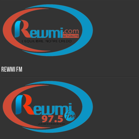
Rewmi Fm