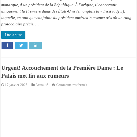
monarque, d’un président de la République. À l’origine, il concernait
uniquement la Première dame des États-Unis (en anglais la « First lady »),
laquelle, en tant que conjointe du président américain assuma très tôt un rang
protocolaire précis. …
Lire la suite
Urgent! Accouchement de la Première Dame : Le
Palais met fin aux rumeurs
sur
17 janvier 2025
Actualité
Commentaires fermés
Urgent!
Accouchement
de
la
Première
Dame
:
Le
Palais
met
fin
aux
rumeurs