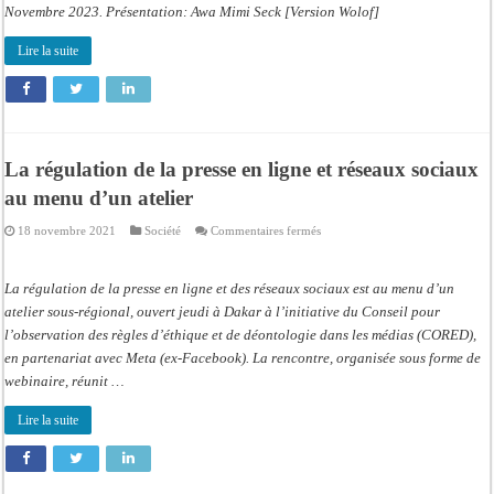
Novembre 2023. Présentation: Awa Mimi Seck [Version Wolof]
Lire la suite
La régulation de la presse en ligne et réseaux sociaux
au menu d’un atelier
sur
18 novembre 2021
Société
Commentaires fermés
La
régulation
de
la
La régulation de la presse en ligne et des réseaux sociaux est au menu d’un
presse
en
atelier sous-régional, ouvert jeudi à Dakar à l’initiative du Conseil pour
ligne
l’observation des règles d’éthique et de déontologie dans les médias (CORED),
et
réseaux
en partenariat avec Meta (ex-Facebook). La rencontre, organisée sous forme de
sociaux
au
webinaire, réunit …
menu
d’un
atelier
Lire la suite