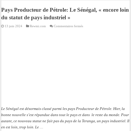
Gamou de Tivaouane 2026 : Habib Sy Mansour met en garde les influenceurs cont
Pays Producteur de Pétrole: Le Sénégal, « encore loin
Tivaouane : les recommandations du Khalife général des Tidianes pour le Gam
du statut de pays industriel »
Dakar : vaste opération de la Gendarmerie, 60 abris provisoires démantelés et 2
sur
13 juin 2024
Rewmi.com
Commentaires fermés
Dahra Djoloff a vibré au rythme réservant un accueil exceptionnel au Présiden
Pays
Producteur
de
Inondations à Linguère, le ministre Idrissa Samb apporte son soutien aux sinistr
Pétrole:
Le
Sénégal,
Affaire Pape Cheikh Diallo et Cie : Ousmane Kane prédit une « cascade de relax
« encore
loin
Moustapha Dramé rejoint Pastef
du
statut
de
Crise en Guinée Bissau : la médiation sénégalaise a présenté les contours de son
pays
industriel »
Le Sénégal est désormais classé parmi les pays Producteur de Pétrole. Hier, la
bonne nouvelle s’est répandue dans tout le pays et dans le reste du monde. Pour
autant, ce nouveau statut ne fait pas du pays de la Teranga, un pays industriel. Il
en est loin, trop loin. Le …