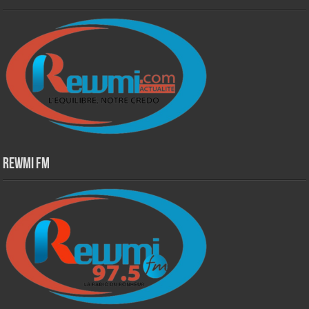
Rewmi Fm