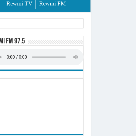
Rewmi TV
Rewmi FM
lerinage
i FM 97.5
ire octroyé
d)
 milliards de francs CFA