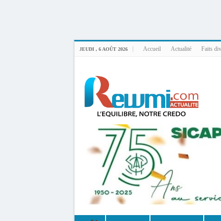
Uploader By Gse7en
Linux rewmi 5.15.0-164-generic #174-Ubuntu SMP Fri Nov 14 20:25:16 UTC 2
Accueil
Actualité
Faits di
JEUDI , 6 AOÛT 2026