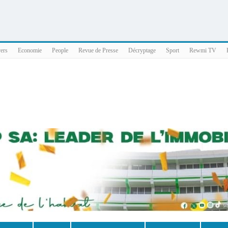
025 x86_64
vers
Economie
People
Revue de Presse
Décryptage
Sport
Rewmi TV