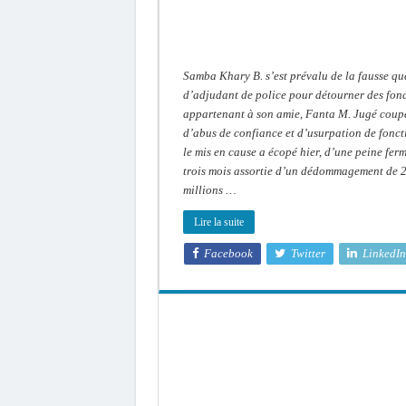
se
faisant
passer
par
un
policier
Samba Khary B. s’est prévalu de la fausse qu
d’adjudant de police pour détourner des fon
appartenant à son amie, Fanta M. Jugé coup
d’abus de confiance et d’usurpation de fonct
le mis en cause a écopé hier, d’une peine fer
trois mois assortie d’un dédommagement de 2
millions …
Lire la suite
Facebook
Twitter
LinkedIn