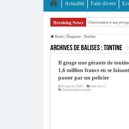
Actualité
Faits divers
Ec
Breaking News
Chavirement d’une pirogue
Hajj 2027 : le RENOPHUS l
Home
/
Étiquette :
Tontine
Kamb, l’Inspecteur de la j
Archives de balises :
Tontine
« Quand le mandat s’achèv
Touba : convaincue d’avo
Il gruge une gérante de tontin
Le Sénégal bénéficie de 
1,6 million francs en se faisant
passer par un policier
Linguère : Un élève de 14
30 janvier 2025
Faits divers
Gamou 1448 H / 2026 : le 
sur
Commentaires fermés
Il
Assemblée nationale : Son
gruge
une
gérante
Passation de service au 3F
de
tontine
de
1,6
million
francs
en