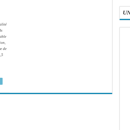
U
alité
ds
able
ion,
me de
,5