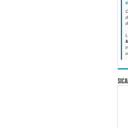
c
C
d
d
L
M
t
c
SICA