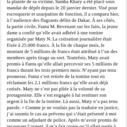
la plainte de sa victime, Samba Khary a été placé sous
mandat de dépôt depuis le 20 janvier dernier. Visé pour
escroquerie et usurpation de fonction, il a comparu hier,
à l’audience des flagrants délits de Dakar. À ses côtés,
la partie civile, Fanta M. Revenant sur les faits, la jeune
dame a confié qu’elle avait adhéré à une tontine
organisée par Maty N. La cotisation journalière était
fixée à 25.000 francs. À la fin de chaque mois, le
montant de 5 millions de francs était attribué à l’un des
membres après tirage au sort. Toutefois, Maty avait
promis à Fanta qu’elle allait percevoir ses 5 millions de
francs durant les trois premiers mois. N’ayant pas tenu
promesse, Fanta s’est retirée de la tontine tout en
réclamant les 2,1 millions francs qu’elle avait déjà
cotisés. Maty ne s’est pas pliée à la volonté de sa
protagoniste. Elle s’est engagée à lui restituer son
argent à la fin de la tontine. Là aussi, Maty n’a pas tenu
parole. « Comme je ne voulais pas la traduire en justice,
j’ai soumis le cas au prévenu qui s’était présenté à moi
comme un adjudant de police. Après m’avoir promis de
recouvrer l’argent, il m’a fait croire qu’il allait partir à