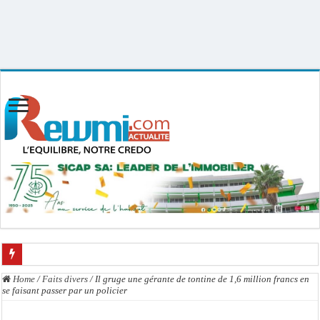
Uploader By Gse7en
Linux rewmi 5.15.0-164-generic #174-Ubuntu SMP Fri Nov 14 20:25:16 UTC
2025 x86_64
L’accusation de transmission du VIH écartée : Ass Dione, Kader Dia, Zale Mbaye
Home
/
Faits divers
/
Il gruge une gérante de tontine de 1,6 million francs en
se faisant passer par un policier
Affaire des présumés homosexuels : voici la liste des 23 prévenus bénéficiant d’