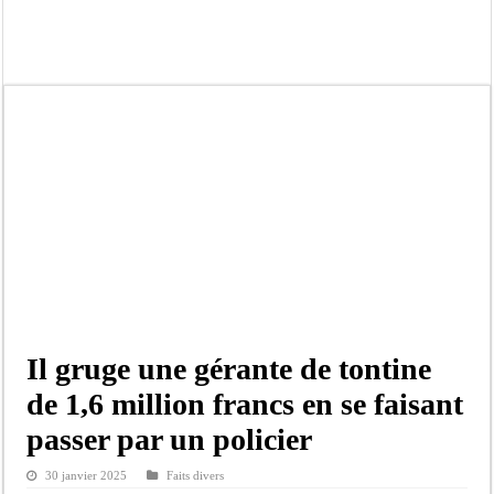
Afrobasket U18 féminine : les Lioncelles chutent encore
Ziguinchor : électrocution du bétail, catastrophe évitée de justesse
Affaire Khadim Ba : L’action publique éteinte, le PDG de Locafrique recouvre la
Aide aux ménages vulnérables : 92 976 ménages ciblés, 135 000 FCFA prévus p
Secteur extractif au Sénégal : 303 milliards de FCFA de revenus générés par au
AfroBasket U18 masculin : le Sénégal domine le Rwanda et réussit son entrée en
Fatick : Un carambolage entre trois véhicules fait deux blessés, dont un grave
Bilan Magal de Touba : 244 interpellations, 110 déferrements, 2,4 millions FCF
Il gruge une gérante de tontine
de 1,6 million francs en se faisant
passer par un policier
30 janvier 2025
Faits divers