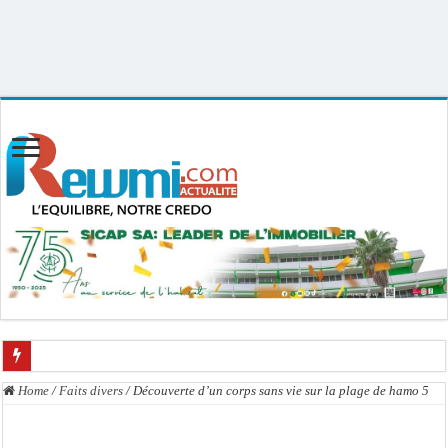
Uploader By Gse7en
Linux rewmi 5.15.0-164-generic #174-Ubuntu SMP Fri Nov 14 20:25:16 UTC
2025 x86_64
Chavirement d’une pirogue à Djibonker: une fillette décède, des rescapés dans u
Home
/
Faits divers
/
Découverte d’un corps sans vie sur la plage de hamo 5
Hajj 2027 : le RENOPHUS lance officiellement les préparatifs sous l’égide de l