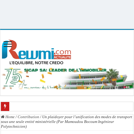
Uploader By Gse7en
Linux rewmi 5.15.0-164-generic #174-Ubuntu SMP Fri Nov 14 20:25:16 UTC
2025 x86_64
L’accusation de transmission du VIH écartée : Ass Dione, Kader Dia, Zale Mbaye
Home
/
Contribution
/
Un plaidoyer pour l’unification des modes de transport
sous une seule entité ministérielle (Par Mamoudou Bocoum Ingénieur
Affaire des présumés homosexuels : voici la liste des 23 prévenus bénéficiant d’
Polytechnicien)