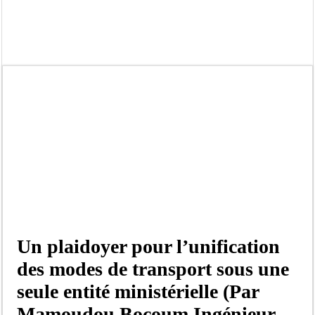
Afrobasket U18 féminine : les Lioncelles chutent encore
Ziguinchor : électrocution du bétail, catastrophe évitée de justesse
Affaire Khadim Ba : L’action publique éteinte, le PDG de Locafrique recouvre la
Aide aux ménages vulnérables : 92 976 ménages ciblés, 135 000 FCFA prévus p
Secteur extractif au Sénégal : 303 milliards de FCFA de revenus générés par au
AfroBasket U18 masculin : le Sénégal domine le Rwanda et réussit son entrée en
Fatick : Un carambolage entre trois véhicules fait deux blessés, dont un grave
Bilan Magal de Touba : 244 interpellations, 110 déferrements, 2,4 millions FCF
Un plaidoyer pour l’unification
des modes de transport sous une
seule entité ministérielle (Par
Mamoudou Bocoum Ingénieur