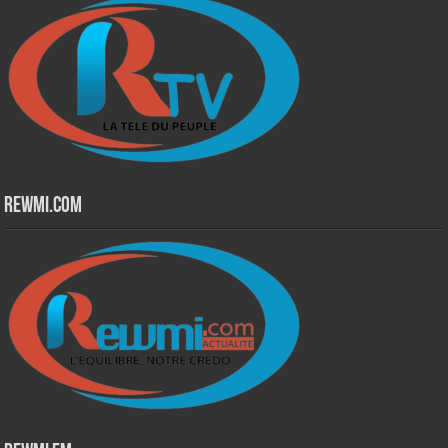
Rewmi.Com