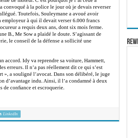
lème de moteur. C’est pourquoi je l’ai cédé à
convoqué à la police le jour où je devais reverser
l allégué. Toutefois, Souleymane a avoué avoir
n employeur à qui il devait verser 6.000 francs
ocureur a requis deux ans, dont six mois ferme.
ne B., Me Sow a plaidé le doute. S’agissant de
ie, le conseil de la défense a sollicité une
REW
 un accord. Idy va reprendre sa voiture, Hammett,
s erreurs. Il n’a pas réellement dit ce qui s’est
t », a souligné l’avocat. Dans son délibéré, le juge
on d’avantage indu. Ainsi, il l’a condamné à deux
s de conﬁance et escroquerie.
LinkedIn