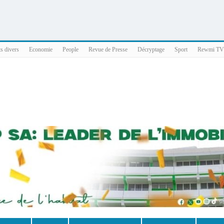
025 x86_64
ts divers
Economie
People
Revue de Presse
Décryptage
Sport
Rewmi TV