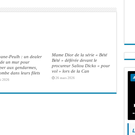
Mame Dior de la série « Bété
ane-Peulh : un dealer
Bété » déférée devant le
ade un mur pour
procureur Saliou Dicko « pour
per aux gendarmes,
vol » lors de la Can
ombe dans leurs filets
A
26 mars 2026
i 2026
L