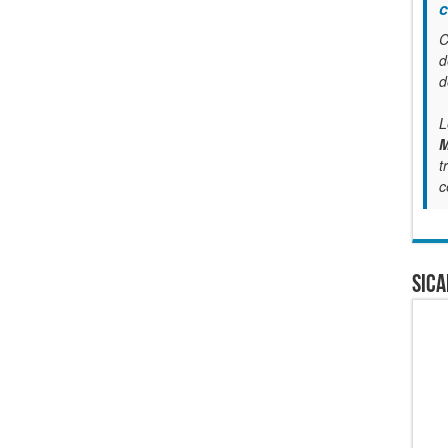
c
C
d
d
L
M
t
c
SICA