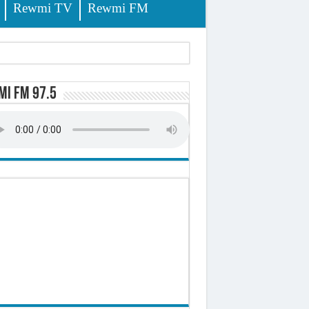
Rewmi TV
Rewmi FM
tés renvoyées devant le tribunal
i FM 97.5