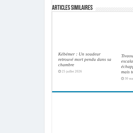
Articles similaires
Kébémer : Un soudeur
Tivaou
retrouvé mort pendu dans sa
escal
chambre
échap
mais t
25 juillet 2026
30 ma