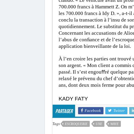
clando. « Le véhicule avait un prob
700.000 francs à Hammett Z. On m’a 
les 700.000 francs à Idy D. », a-t-i
conclu la transaction à l’insu de so
quotidiennement. Le substitut du pr
Concernant les accusations de Aliou
l’abus de conﬁance et de l’escroquer
application bienveillante de la loi.
À l’en croire les parties ont trouvé
son argent. « Mon client a commis de
passé. Il s’est engouﬀré quelque par
relaxé le prévenu du chef d’obtenti
ans, dont deux mois ferme pour abu
KADY FATY
Facebook
Twitter
Partager
Tags
ESCROQUERIE
UNE
WAVE