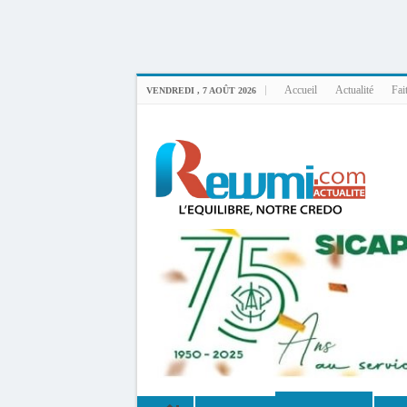
Uploader By Gse7en
Linux rewmi 5.15.0-164-generic #174-Ubuntu SMP Fri Nov 14 20:25:16 UTC 2
Accueil
Actualité
Fai
VENDREDI , 7 AOÛT 2026