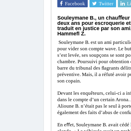
Facebook
Twitter
L
Souleymane B., un chauﬀeur d
deux ans pour escroquerie et
traduit en justice par son am
Hammefl Z.
Souleymane B. est un ami particulie
pour vider son compte wave. Le buti
s’est levée, ses soupçons se sont por
chambre. Poursuivi pour obtention d
barre du tribunal des ﬂagrants déli
préventive. Mais, il a réfuté avoir p
son copain.
Devant les enquêteurs, celui-ci a i
dans le compte d’un certain Arona. Au
Alioune B. n’était pas le seul à por
également des faits d’abus de conﬁa
En eﬀet, Souleymane B. avait cédé la