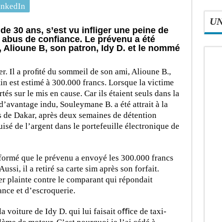
inkedIn
U
e 30 ans, s’est vu inﬂiger une peine de
 abus de conﬁance. Le prévenu a été
i, Alioune B, son patron, Idy D. et le nommé
r. Il a proﬁté du sommeil de son ami, Alioune B.,
n est estimé à 300.000 francs. Lorsque la victime
tés sur le mis en cause. Car ils étaient seuls dans la
’avantage indu, Souleymane B. a été attrait à la
ts de Dakar, après deux semaines de détention
uisé de l’argent dans le portefeuille électronique de
nformé que le prévenu a envoyé les 300.000 francs
ssi, il a retiré sa carte sim après son forfait.
ter plainte contre le comparant qui répondait
nce et d’escroquerie.
 voiture de Idy D. qui lui faisait oﬃce de taxi-