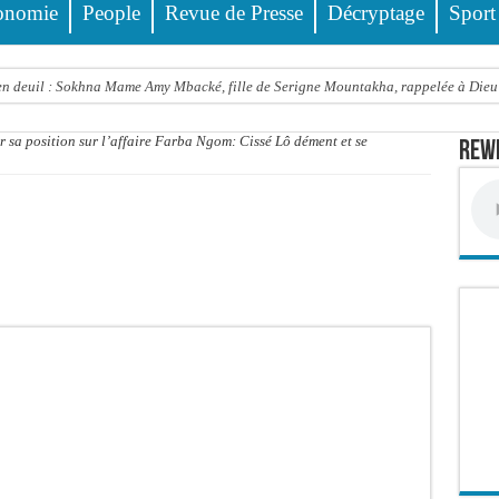
onomie
People
Revue de Presse
Décryptage
Sport
 deuil : Sokhna Mame Amy Mbacké, fille de Serigne Mountakha, rappelée à Dieu
le FDR dénonce un « report de fait » et exige une concertation politique immédiate
r sa position sur l’affaire Farba Ngom: Cissé Lô dément et se
Rewm
rdict tombe pour Lamignou Darou, Oustaze Thiep et Ndiaye Touba
’ONU: le soutien de Diomaye «est venu un peu tard», selon Pr Carlos Lopez
 Sen Oscar perd un hangar de deux hectares dans un violent incendie
t de presse Jamra reporté à la demande de ses avocats
all est «celui qui est en plus grande difficulté», analyse Carlos Lopez
balise l’émergence sénégalaise
STEF À L’ASSEMBLÉE — LE FRAPP SUR LE FRONT POPULAIRE : Le « PROJET » a
Thierno Alia MBENGUE plaide pour une énergie au service de la transformation éc