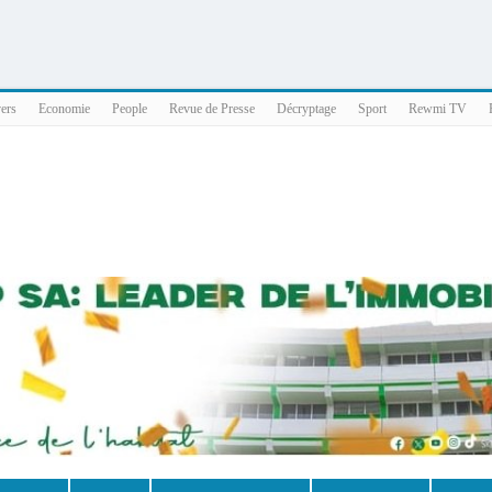
025 x86_64
vers
Economie
People
Revue de Presse
Décryptage
Sport
Rewmi TV