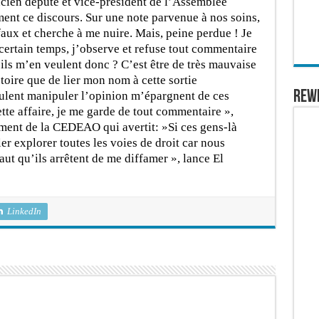
ancien député et vice-président de l’Assemblée
ent ce discours. Sur une note parvenue à nos soins,
faux et cherche à me nuire. Mais, peine perdue ! Je
 certain temps, j’observe et refuse tout commentaire
 ils m’en veulent donc ? C’est être de très mauvaise
oire que de lier mon nom à cette sortie
REW
ulent manipuler l’opinion m’épargnent de ces
ette affaire, je me garde de tout commentaire »,
ement de la CEDEAO qui avertit: »Si ces gens-là
ller explorer toutes les voies de droit car nous
aut qu’ils arrêtent de me diffamer », lance El
LinkedIn