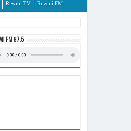
Rewmi TV
Rewmi FM
i FM 97.5
-t-il explosé ?
onomique et sociale du Sénégal