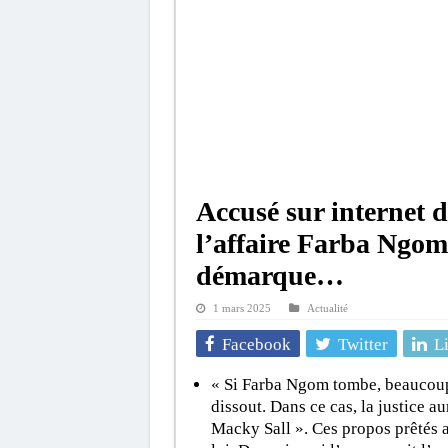
Accusé sur internet d
l’affaire Farba Ngom
démarque…
1 mars 2025
Actualité
Facebook
Twitter
L
« Si Farba Ngom tombe, beaucoup 
dissout. Dans ce cas, la justice a
Macky Sall ». Ces propos prêtés