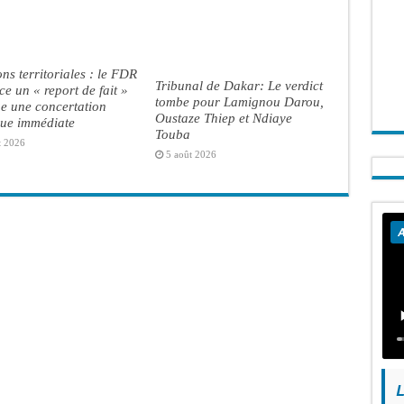
ons territoriales : le FDR
Tribunal de Dakar: Le verdict
e un « report de fait »
tombe pour Lamignou Darou,
ge une concertation
Oustaze Thiep et Ndiaye
que immédiate
Touba
t 2026
5 août 2026
A
L