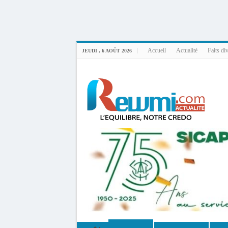
Uploader By Gse7en
Linux rewmi 5.15.0-164-generic #174-Ubuntu SMP Fri Nov 14 20:25:16 UTC 2
Accueil
Actualité
Faits di
JEUDI , 6 AOÛT 2026