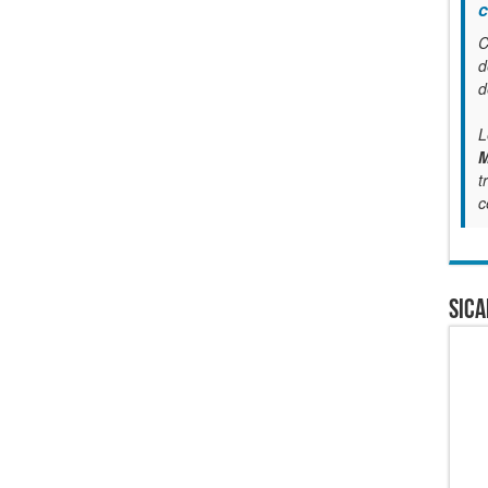
c
C
d
d
L
M
t
c
SICA