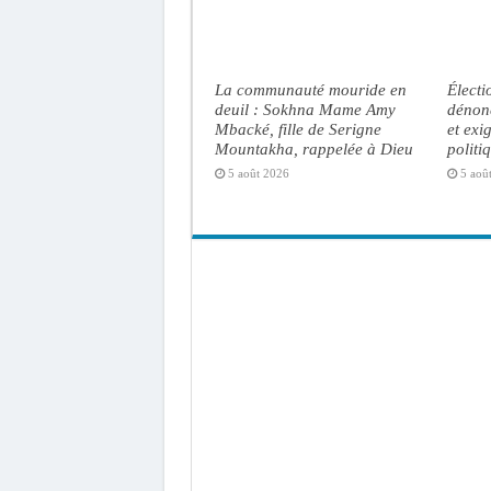
La communauté mouride en
Électi
deuil : Sokhna Mame Amy
dénonc
Mbacké, fille de Serigne
et exi
Mountakha, rappelée à Dieu
politi
5 août 2026
5 aoû