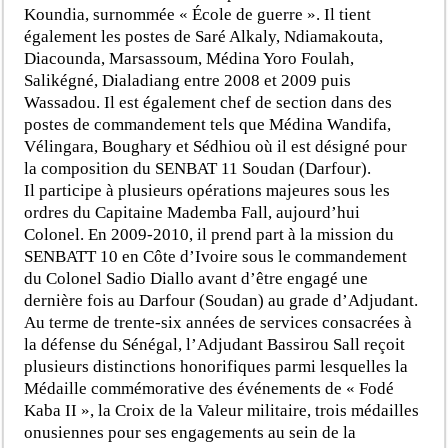
Koundia, surnommée « École de guerre ». Il tient
également les postes de Saré Alkaly, Ndiamakouta,
Diacounda, Marsassoum, Médina Yoro Foulah,
Salikégné, Dialadiang entre 2008 et 2009 puis
Wassadou. Il est également chef de section dans des
postes de commandement tels que Médina Wandifa,
Vélingara, Boughary et Sédhiou où il est désigné pour
la composition du SENBAT 11 Soudan (Darfour).
Il participe à plusieurs opérations majeures sous les
ordres du Capitaine Mademba Fall, aujourd’hui
Colonel. En 2009-2010, il prend part à la mission du
SENBATT 10 en Côte d’Ivoire sous le commandement
du Colonel Sadio Diallo avant d’être engagé une
dernière fois au Darfour (Soudan) au grade d’Adjudant.
Au terme de trente-six années de services consacrées à
la défense du Sénégal, l’Adjudant Bassirou Sall reçoit
plusieurs distinctions honorifiques parmi lesquelles la
Médaille commémorative des événements de « Fodé
Kaba II », la Croix de la Valeur militaire, trois médailles
onusiennes pour ses engagements au sein de la