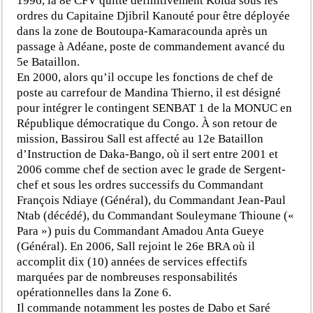
1996, la 8e CFV quitte définitivement Kolda sous les
ordres du Capitaine Djibril Kanouté pour être déployée
dans la zone de Boutoupa-Kamaracounda après un
passage à Adéane, poste de commandement avancé du
5e Bataillon.
En 2000, alors qu’il occupe les fonctions de chef de
poste au carrefour de Mandina Thierno, il est désigné
pour intégrer le contingent SENBAT 1 de la MONUC en
République démocratique du Congo. À son retour de
mission, Bassirou Sall est affecté au 12e Bataillon
d’Instruction de Daka-Bango, où il sert entre 2001 et
2006 comme chef de section avec le grade de Sergent-
chef et sous les ordres successifs du Commandant
François Ndiaye (Général), du Commandant Jean-Paul
Ntab (décédé), du Commandant Souleymane Thioune («
Para ») puis du Commandant Amadou Anta Gueye
(Général). En 2006, Sall rejoint le 26e BRA où il
accomplit dix (10) années de services effectifs
marquées par de nombreuses responsabilités
opérationnelles dans la Zone 6.
Il commande notamment les postes de Dabo et Saré