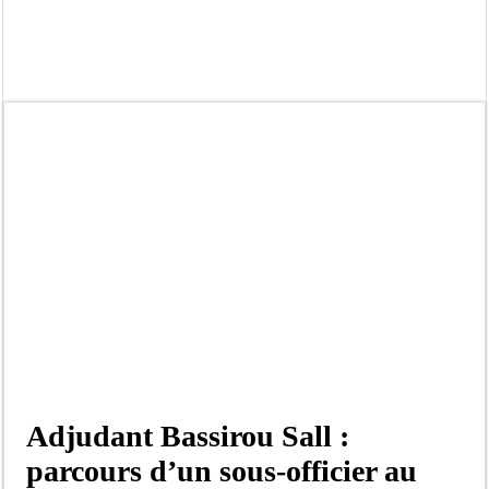
Bilan Magal de Touba : 244 interpellations, 110 déferrements, 2,4 millions FCF
Tragédie à Guinaw-Rails Sud : il poignarde à mort son frère aîné
Prétendu contrat de 50 millions FCFA : la LONASE dément tout lien avec « Fénia
Assemblée nationale : une session extraordinaire convoquée sur les exonérations 
Don de sang : Pastef lance un appel à ses militants, sympathisants et à l’ensemb
Chavirement d’une pirogue à Djibonker: une fillette décède, des rescapés dans u
Hajj 2027 : le RENOPHUS lance officiellement les préparatifs sous l’égide de l
Kamb, l’Inspecteur de la jeunesse et des sports Guéladio Ba en tournée, un impor
Adjudant Bassirou Sall :
parcours d’un sous-officier au