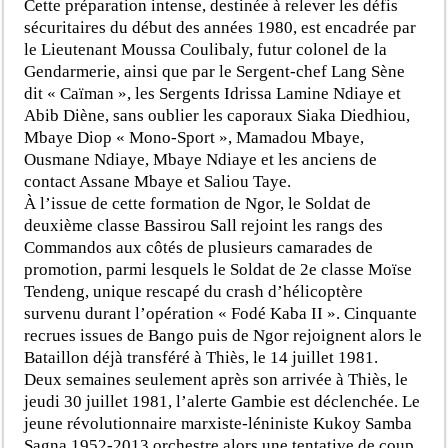
Cette préparation intense, destinée à relever les défis
sécuritaires du début des années 1980, est encadrée par
le Lieutenant Moussa Coulibaly, futur colonel de la
Gendarmerie, ainsi que par le Sergent-chef Lang Sène
dit « Caïman », les Sergents Idrissa Lamine Ndiaye et
Abib Diène, sans oublier les caporaux Siaka Diedhiou,
Mbaye Diop « Mono-Sport », Mamadou Mbaye,
Ousmane Ndiaye, Mbaye Ndiaye et les anciens de
contact Assane Mbaye et Saliou Taye.
À l’issue de cette formation de Ngor, le Soldat de
deuxième classe Bassirou Sall rejoint les rangs des
Commandos aux côtés de plusieurs camarades de
promotion, parmi lesquels le Soldat de 2e classe Moïse
Tendeng, unique rescapé du crash d’hélicoptère
survenu durant l’opération « Fodé Kaba II ». Cinquante
recrues issues de Bango puis de Ngor rejoignent alors le
Bataillon déjà transféré à Thiès, le 14 juillet 1981.
Deux semaines seulement après son arrivée à Thiès, le
jeudi 30 juillet 1981, l’alerte Gambie est déclenchée. Le
jeune révolutionnaire marxiste-léniniste Kukoy Samba
Sagna 1952-2013 orchestre alors une tentative de coup