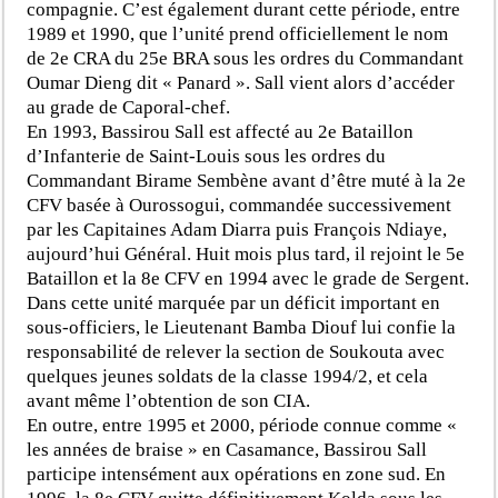
compagnie. C’est également durant cette période, entre
1989 et 1990, que l’unité prend officiellement le nom
de 2e CRA du 25e BRA sous les ordres du Commandant
Oumar Dieng dit « Panard ». Sall vient alors d’accéder
au grade de Caporal-chef.
En 1993, Bassirou Sall est affecté au 2e Bataillon
d’Infanterie de Saint-Louis sous les ordres du
Commandant Birame Sembène avant d’être muté à la 2e
CFV basée à Ourossogui, commandée successivement
par les Capitaines Adam Diarra puis François Ndiaye,
aujourd’hui Général. Huit mois plus tard, il rejoint le 5e
Bataillon et la 8e CFV en 1994 avec le grade de Sergent.
Dans cette unité marquée par un déficit important en
sous-officiers, le Lieutenant Bamba Diouf lui confie la
responsabilité de relever la section de Soukouta avec
quelques jeunes soldats de la classe 1994/2, et cela
avant même l’obtention de son CIA.
En outre, entre 1995 et 2000, période connue comme «
les années de braise » en Casamance, Bassirou Sall
participe intensément aux opérations en zone sud. En