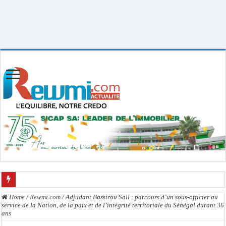
Uploader By Gse7en
Linux rewmi 5.15.0-164-generic #174-Ubuntu SMP Fri Nov 14 20:25:16 UTC
2025 x86_64
AfroBasket U18 masculin : le Sénégal domine le Rwanda et réussit son entrée en
Home
/
Rewmi.com
/
Adjudant Bassirou Sall : parcours d’un sous-officier au
service de la Nation, de la paix et de l’intégrité territoriale du Sénégal durant 36
Fatick : Un carambolage entre trois véhicules fait deux blessés, dont un grave
ans