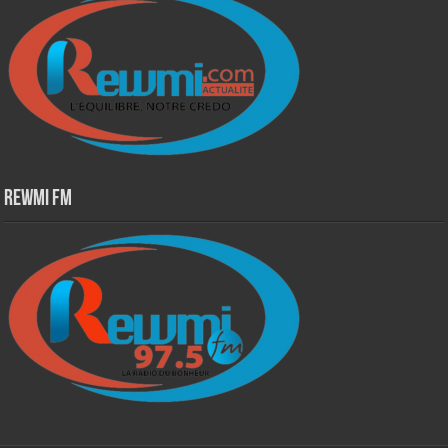
Rewmi Fm