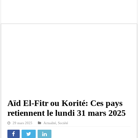
Affaire Khadim Ba : L’action publique éteinte, le PDG de Locafrique recouvre la
Aide aux ménages vulnérables : 92 976 ménages ciblés, 135 000 FCFA prévus p
Secteur extractif au Sénégal : 303 milliards de FCFA de revenus générés par au
AfroBasket U18 masculin : le Sénégal domine le Rwanda et réussit son entrée en
Fatick : Un carambolage entre trois véhicules fait deux blessés, dont un grave
Bilan Magal de Touba : 244 interpellations, 110 déferrements, 2,4 millions FCF
Tragédie à Guinaw-Rails Sud : il poignarde à mort son frère aîné
Prétendu contrat de 50 millions FCFA : la LONASE dément tout lien avec « Fénia
Aïd El-Fitr ou Korité: Ces pays
retiennent le lundi 31 mars 2025
29 mars 2025
Actualité
,
Société