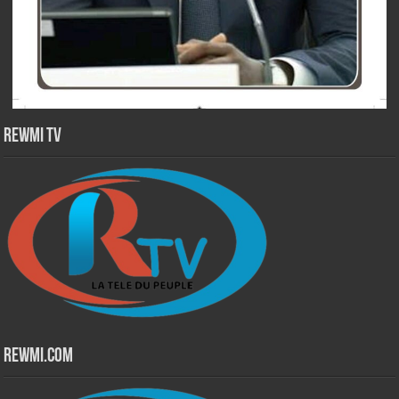
Rewmi TV
Rewmi.Com