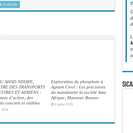
c
LinkedIn
C
d
d
L
M
t
c
U AHAD NDIAYE,
Exploration du phosphate à
SICA
STRE DES TRANSPORTS
Agnam Civol : Les précisions
STRES ET AERIENS :
du mandataire la société Ama
ois d’action, des
Afrique, Mansour Bousso
ats concrets et visibles
2 juillet 2026
t 2026