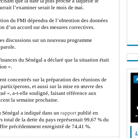
isant que la date la plus proche à laquelle le
rrait l’examiner serait le mois de mai.
ation du FMI dépendra de l’obtention des données
sion d’un accord sur des mesures correctives.
 les discussions sur un nouveau programme
parole.
inances du Sénégal a déclaré que la situation était
ion ».
t concentrés sur la préparation des réunions de
A
articiperons, et aussi sur la mise en œuvre des
 », a-t-elle souligné, faisant référence aux
ent la semaine prochaine.
u Sénégal a indiqué dans un
rapport
publié en
rs total de la dette du pays représentait 99,67 % du
hiffre précédemment enregistré de 74,41 %.
L