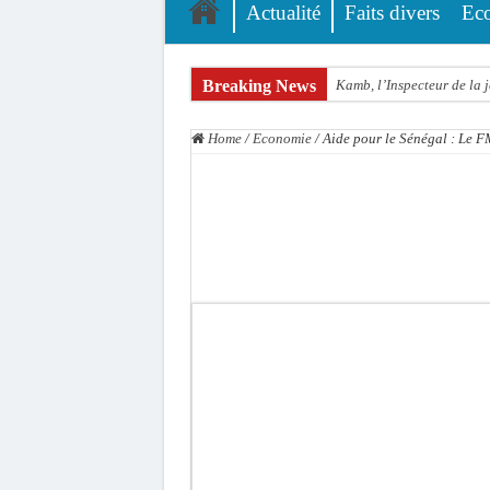
Actualité
Faits divers
Ec
Breaking News
Kamb, l’Inspecteur de la j
« Quand le mandat s’achèv
Home
/
Economie
/
Aide pour le Sénégal : Le F
Touba : convaincue d’avo
Le Sénégal bénéficie de 
Linguère : Un élève de 14
Gamou 1448 H / 2026 : le 
Assemblée nationale : Son
Passation de service au 3F
La communauté mouride en
Élections territoriales : 