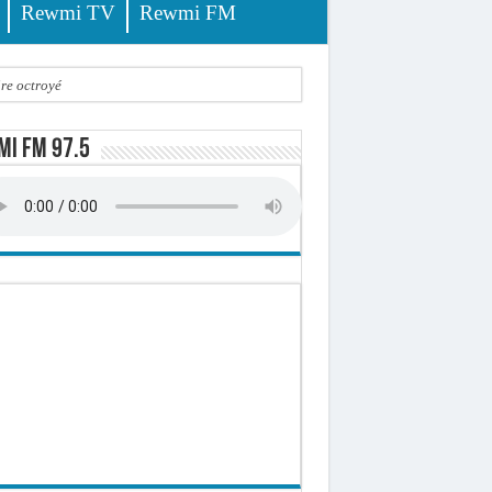
Rewmi TV
Rewmi FM
ire octroyé
d)
i FM 97.5
 milliards de francs CFA