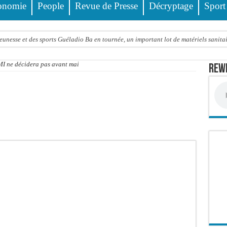
onomie
People
Revue de Presse
Décryptage
Sport
eunesse et des sports Guéladio Ba en tournée, un important lot de matériels sanita
e, les discours ne suffisent plus » (Mamadou AW-Candidat à la mairie de Golf Su
MI ne décidera pas avant mai
Rewm
ir été empoisonnée, Amy Dione désigne le coupable avant de mourir
trois nouveaux financements de la Banque mondiale d’un montant global de 220,71
 ans meurt noyé dans un bassin de rétention
Comité scientifique dévoile les fondements du thème central
ko valide onze dossiers chauds
PT : Soulèye Kane officiellement installé, il décline ses orientations
 deuil : Sokhna Mame Amy Mbacké, fille de Serigne Mountakha, rappelée à Dieu
le FDR dénonce un « report de fait » et exige une concertation politique immédiate