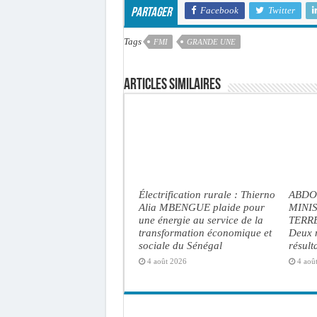
Facebook
Twitter
Partager
Tags
FMI
GRANDE UNE
Articles similaires
Électrification rurale : Thierno
ABDO
Alia MBENGUE plaide pour
MINI
une énergie au service de la
TERRE
transformation économique et
Deux m
sociale du Sénégal
résult
4 août 2026
4 aoû