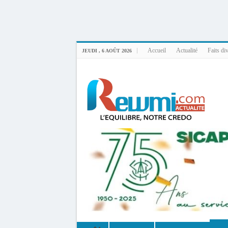
Uploader By Gse7en
Linux rewmi 5.15.0-164-generic #174-Ubuntu SMP Fri Nov 14 20:25:16 UTC 2
Accueil
Actualité
Faits di
JEUDI , 6 AOÛT 2026