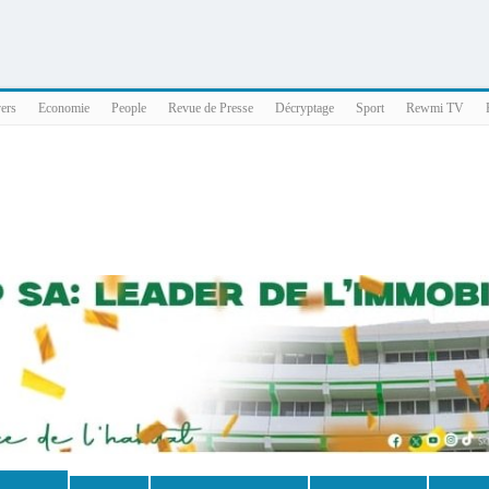
025 x86_64
vers
Economie
People
Revue de Presse
Décryptage
Sport
Rewmi TV