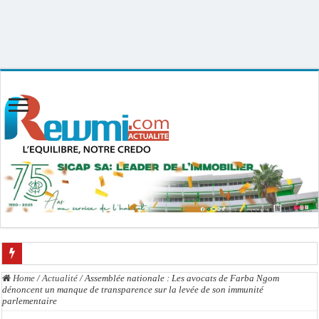
Uploader By Gse7en
Linux rewmi 5.15.0-164-generic #174-Ubuntu SMP Fri Nov 14 20:25:16 UTC
2025 x86_64
Chavirement d’une pirogue à Djibonker: une fillette décède, des rescapés dans u
Home
/
Actualité
/
Assemblée nationale : Les avocats de Farba Ngom
dénoncent un manque de transparence sur la levée de son immunité
Hajj 2027 : le RENOPHUS lance officiellement les préparatifs sous l’égide de l
parlementaire