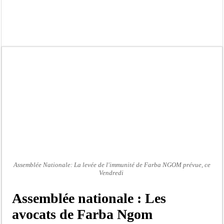
Kamb, l’Inspecteur de la jeunesse et des sports Guéladio Ba en tournée, un impor
« Quand le mandat s’achève, les discours ne suffisent plus » (Mamadou AW-Cand
Touba : convaincue d’avoir été empoisonnée, Amy Dione désigne le coupable av
Le Sénégal bénéficie de trois nouveaux financements de la Banque mondiale d’u
Linguère : Un élève de 14 ans meurt noyé dans un bassin de rétention
Gamou 1448 H / 2026 : le Comité scientifique dévoile les fondements du thème c
Assemblée nationale : Sonko valide onze dossiers chauds
Passation de service au 3FPT : Soulèye Kane officiellement installé, il décline s
Assemblée Nationale: La levée de l'immunité de Farba NGOM prévue, ce
Vendredi
Assemblée nationale : Les
avocats de Farba Ngom