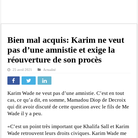
Kamb, l’Inspecteur de la jeunesse et des sports Guéladio Ba en tournée, un impor
« Quand le mandat s’achève, les discours ne suffisent plus » (Mamadou AW-Cand
Touba : convaincue d’avoir été empoisonnée, Amy Dione désigne le coupable av
Le Sénégal bénéficie de trois nouveaux financements de la Banque mondiale d’u
Bien mal acquis: Karim ne veut
Linguère : Un élève de 14 ans meurt noyé dans un bassin de rétention
pas d’une amnistie et exige la
Gamou 1448 H / 2026 : le Comité scientifique dévoile les fondements du thème c
réouverture de son procès
Assemblée nationale : Sonko valide onze dossiers chauds
25 avril 2021
Actualité
Passation de service au 3FPT : Soulèye Kane officiellement installé, il décline s
Karim Wade ne veut pas d’une amnistie. C’est en tout
cas, ce qu’a dit, en somme, Mamadou Diop de Decroix
qui dit avoir discuté de cette question avec le fils de Me
Wade il y a peu.
«C’est un point très important que Khalifa Sall et Karim
Wade retrouvent leurs droits civiques. Karim Wade me